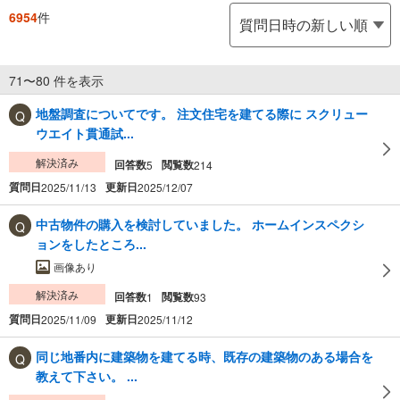
6954
件
71〜80 件を表示
地盤調査についてです。 注文住宅を建てる際に スクリュー
ウエイト貫通試...
解決済み
回答数
閲覧数
5
214
質問日
更新日
2025/11/13
2025/12/07
中古物件の購入を検討していました。 ホームインスペクシ
ョンをしたところ...
画像あり
解決済み
回答数
閲覧数
1
93
質問日
更新日
2025/11/09
2025/11/12
同じ地番内に建築物を建てる時、既存の建築物のある場合を
教えて下さい。 ...