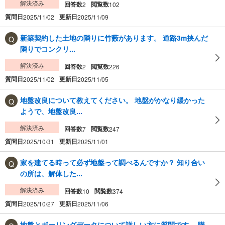
解決済み
回答数
閲覧数
2
102
質問日
更新日
2025/11/02
2025/11/09
新築契約した土地の隣りに竹藪があります。 道路3m挟んだ
隣りでコンクリ...
解決済み
回答数
閲覧数
2
226
質問日
更新日
2025/11/02
2025/11/05
地盤改良について教えてください。 地盤がかなり緩かった
ようで、地盤改良...
解決済み
回答数
閲覧数
7
247
質問日
更新日
2025/10/31
2025/11/01
家を建てる時って必ず地盤って調べるんですか？ 知り合い
の所は、解体した...
解決済み
回答数
閲覧数
10
374
質問日
更新日
2025/10/27
2025/11/06
地盤とボーリングデータについて詳しい方に質問です。 購