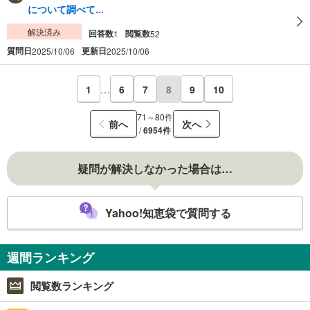
について調べて...
解決済み
回答数
閲覧数
1
52
質問日
更新日
2025/10/06
2025/10/06
1
…
6
7
8
9
10
71～80件
前へ
次へ
/
6954件
疑問が解決しなかった場合は…
Yahoo!知恵袋で質問する
週間ランキング
閲覧数ランキング