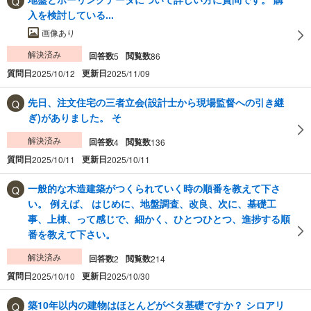
入を検討している...
画像あり
解決済み
回答数
閲覧数
5
86
質問日
更新日
2025/10/12
2025/11/09
先日、注文住宅の三者立会(設計士から現場監督への引き継
ぎ)がありました。 そ
解決済み
回答数
閲覧数
4
136
質問日
更新日
2025/10/11
2025/10/11
一般的な木造建築がつくられていく時の順番を教えて下さ
い。 例えば、 はじめに、地盤調査、改良、次に、基礎工
事、上棟、って感じで、細かく、ひとつひとつ、進捗する順
番を教えて下さい。
解決済み
回答数
閲覧数
2
214
質問日
更新日
2025/10/10
2025/10/30
築10年以内の建物はほとんどがベタ基礎ですか？ シロアリ