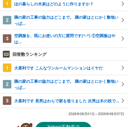
1
ほの暮らしの木炭はどのように作りますか？
隣の家の工事の協力はどこまで。 隣の家はとにかく敷地い
2
っぱ...
空調服を、既にお使いの方に質問です(^-^) ①空調服はや
3
は...
回答数ランキング
1
大喜利です こんなワンルームマンションはイヤだ
隣の家の工事の協力はどこまで。 隣の家はとにかく敷地い
2
っぱ...
3
大喜利です 長男はわらで家を造りました 次男は木の枝で...
2026年08月01日～2026年08月07日
Yahoo!不動産
で