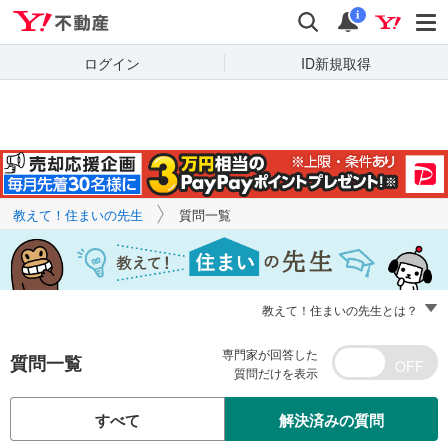
Yahoo!不動産
キーワードで
Yahoo!不動産
検索
通知
質問を探す
i
ログイン
ID新規取得
教えて！住まいの先生
質問一覧
教えて！住まいの先生とは？
専門家が回答した
質問一覧
質問だけを表示
すべて
解決済みの質問