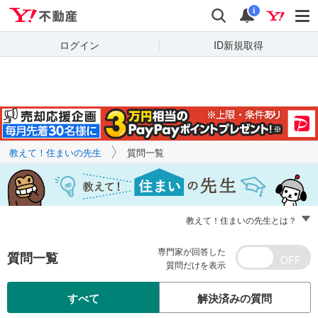
Yahoo!不動産
キーワードで
Yahoo!不動産
検索
通知
質問を探す
i
ログイン
ID新規取得
教えて！住まいの先生
質問一覧
教えて！住まいの先生とは？
専門家が回答した
質問一覧
質問だけを表示
すべて
解決済みの質問