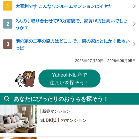
1
大喜利です こんなワンルームマンションはイヤだ
2人の手取り合わせて50万前後で、家賃16万は高いでしょ
2
うか？
隣の家の工事の協力はどこまで。 隣の家はとにかく敷地い
3
っぱ...
2026年07月30日～2026年08月05日
Yahoo!不動産
で
住まいを探そう！
あなたにぴったりのおうちを探そう！
新築マンション
3LDK以上のマンション