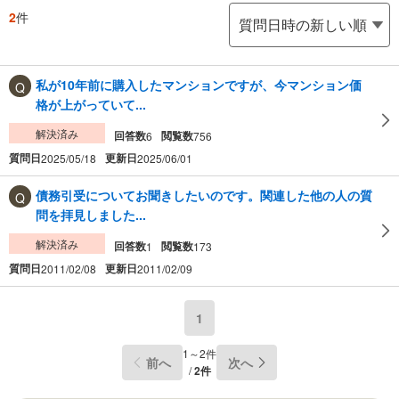
2
件
私が10年前に購入したマンションですが、今マンション価
格が上がっていて...
解決済み
回答数
閲覧数
6
756
質問日
更新日
2025/05/18
2025/06/01
債務引受についてお聞きしたいのです。関連した他の人の質
問を拝見しました...
解決済み
回答数
閲覧数
1
173
質問日
更新日
2011/02/08
2011/02/09
1
1～2件
前へ
次へ
/
2件