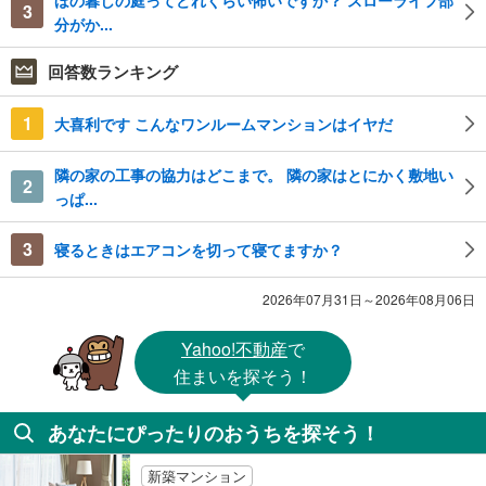
3
分がか...
回答数ランキング
1
大喜利です こんなワンルームマンションはイヤだ
隣の家の工事の協力はどこまで。 隣の家はとにかく敷地い
2
っぱ...
3
寝るときはエアコンを切って寝てますか？
2026年07月31日～2026年08月06日
Yahoo!不動産
で
住まいを探そう！
あなたにぴったりのおうちを探そう！
新築マンション