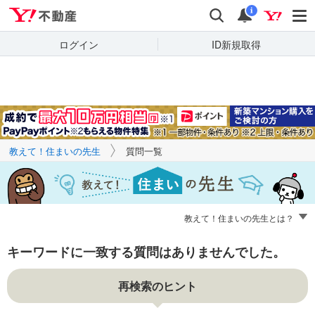
Yahoo!不動産
キーワードで
Yahoo!不動産
検索
通知
質問を探す
i
ログイン
ID新規取得
教えて！住まいの先生
質問一覧
教えて！住まいの先生とは？
キーワードに一致する質問はありませんでした。
再検索のヒント