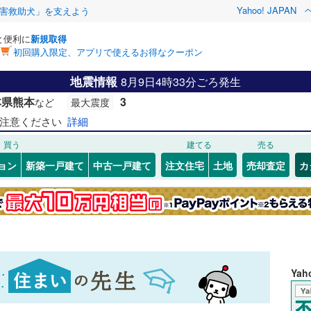
Yahoo! JAPAN
害救助犬」を支えよう
と便利に
新規取得
初回購入限定、アプリで使えるお得なクーポン
地震情報
8月9日4時33分ごろ発生
本県熊本
3
など
最大震度
注意ください
詳細
買う
建てる
売る
ョン
新築一戸建て
中古一戸建て
注文住宅
土地
売却査定
カ
Ya