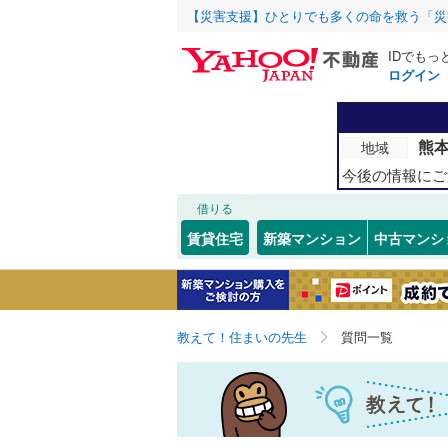
【災害支援】ひとりでも多くの命を救う「災
IDでもっ
ログイン
熊
地域
今後の情報にご
借りる
賃貸住宅
新築マンション
中古マンシ
教えて！住まいの先生
質問一覧