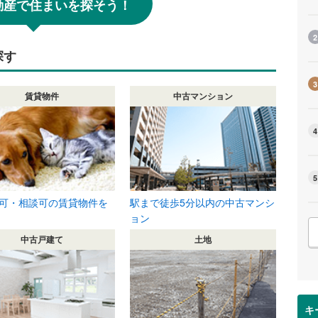
!不動産で住まいを探そう！
2
探す
3
賃貸物件
中古マンション
4
5
可・相談可の賃貸物件を
駅まで徒歩5分以内の中古マンシ
ョン
中古戸建て
土地
キ