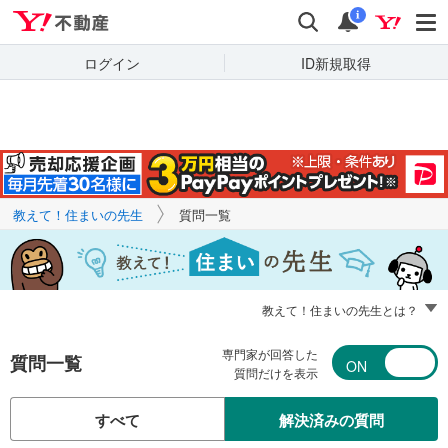
Yahoo!不動産
キーワードで
Yahoo!不動産
検索
通知
質問を探す
i
ログイン
ID新規取得
教えて！住まいの先生
質問一覧
教えて！住まいの先生とは？
専門家が回答した
質問一覧
質問だけを表示
すべて
解決済みの質問