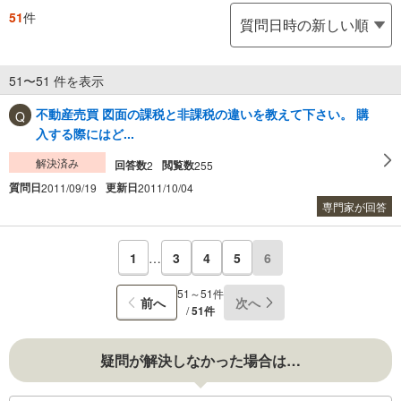
51
件
51〜51 件を表示
不動産売買 図面の課税と非課税の違いを教えて下さい。 購
入する際にはど...
解決済み
回答数
閲覧数
2
255
質問日
更新日
2011/09/19
2011/10/04
専門家が回答
1
…
3
4
5
6
51～51件
前へ
次へ
/
51件
疑問が解決しなかった場合は…