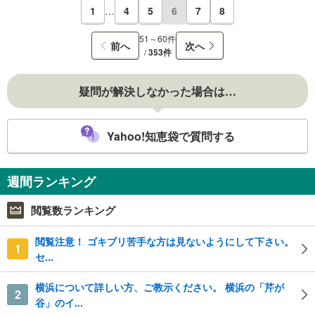
1
…
4
5
6
7
8
51～60件
前へ
次へ
/
353件
疑問が解決しなかった場合は…
Yahoo!知恵袋で質問する
週間ランキング
閲覧数ランキング
閲覧注意！ ゴキブリ苦手な方は見ないようにして下さい。
1
セ...
横浜について詳しい方、ご教示ください。 横浜の「芹が
2
谷」のイ...