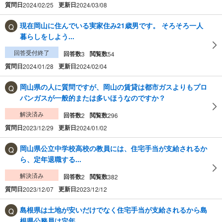
質問日
更新日
2024/02/25
2024/03/08
現在岡山に住んでいる実家住み21歳男です。 そろそろ一人
暮らしをしよう...
回答受付終了
回答数
閲覧数
3
54
質問日
更新日
2024/01/28
2024/02/04
岡山県の人に質問ですが、岡山の賃貸は都市ガスよりもプロ
パンガスが一般的または多いほうなのですか？
解決済み
回答数
閲覧数
2
296
質問日
更新日
2023/12/29
2024/01/02
岡山県公立中学校高校の教員には、住宅手当が支給されるか
ら、定年退職する...
解決済み
回答数
閲覧数
2
382
質問日
更新日
2023/12/07
2023/12/12
島根県は土地が安いだけでなく住宅手当が支給されるから島
根県公務員は定年...