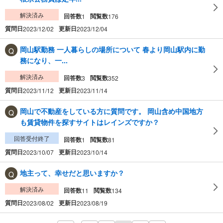
解決済み
回答数
閲覧数
1
176
質問日
更新日
2023/12/02
2023/12/04
岡山駅勤務 一人暮らしの場所について 春より岡山駅内に勤
務になり、一...
解決済み
回答数
閲覧数
3
352
質問日
更新日
2023/11/12
2023/11/14
岡山で不動産をしている方に質問です。 岡山含め中国地方
も賃貸物件を探すサイトはレインズですか？
回答受付終了
回答数
閲覧数
1
81
質問日
更新日
2023/10/07
2023/10/14
地主って、幸せだと思いますか？
解決済み
回答数
閲覧数
11
134
質問日
更新日
2023/08/02
2023/08/19