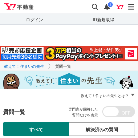
Yahoo!不動産
キーワードで
Yahoo!不動産
検索
通知
質問を探す
i
ログイン
ID新規取得
教えて！住まいの先生
質問一覧
教えて！住まいの先生とは？
専門家が回答した
質問一覧
質問だけを表示
すべて
解決済みの質問