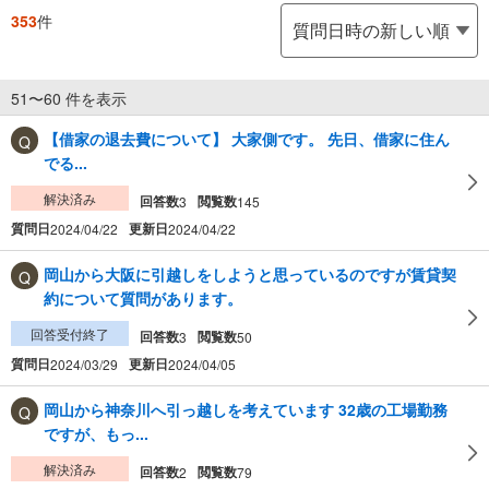
353
件
51〜60 件を表示
【借家の退去費について】 大家側です。 先日、借家に住ん
でる...
解決済み
回答数
閲覧数
3
145
質問日
更新日
2024/04/22
2024/04/22
岡山から大阪に引越しをしようと思っているのですが賃貸契
約について質問があります。
回答受付終了
回答数
閲覧数
3
50
質問日
更新日
2024/03/29
2024/04/05
岡山から神奈川へ引っ越しを考えています 32歳の工場勤務
ですが、もっ...
解決済み
回答数
閲覧数
2
79