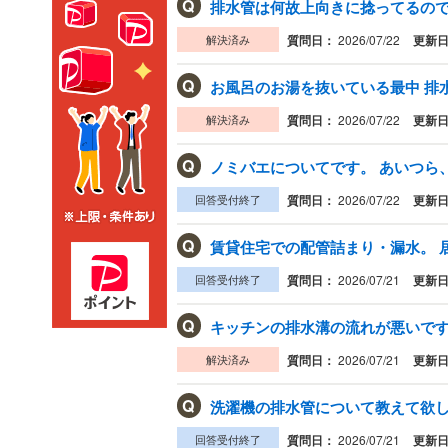
Q
解決済み
質問日：
2026/07/22
更新
Q
お風呂のお湯を抜いている最中 排水
解決済み
質問日：
2026/07/22
更新
Q
ノミバエについてです。 あいつら、
回答受付終了
質問日：
2026/07/22
更新
Q
賃貸住宅での配管詰まり・漏水。 居室
回答受付終了
質問日：
2026/07/21
更新
Q
キッチンの排水溝の流れが悪いです
解決済み
質問日：
2026/07/21
更新
Q
洗濯機の排水管について教えて欲しい
回答受付終了
質問日：
2026/07/21
更新