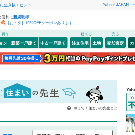
Yahoo! JAPAN
クに生き抜くヒント
と便利に
新規取得
［おトク］10％OFFクーポンあります
買う
建てる
売る
ョン
新築一戸建て
中古一戸建て
注文住宅
土地
売却査定
カ
Ya
教えて！住まいの先生とは