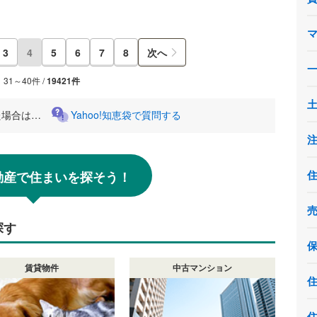
3
4
5
6
7
8
次へ
31～40件 /
19421件
た場合は…
Yahoo!知恵袋で質問する
!不動産で住まいを探そう！
探す
賃貸物件
中古マンション