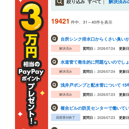
絞り込み
すべて
解決済み
19421
件中、31～40件を表示
Q
台所シンク排水口からくさい臭いが
解決済み
質問日：
2026/07/24
更新
Q
水道管て衛生的に問題ないのでしょう
解決済み
質問日：
2026/07/24
更新
Q
浅井戸ポンプと配水管について 15
解決済み
質問日：
2026/07/23
更新
Q
複合ビルの防災センターで働いている
回答受付終了
質問日：
2026/07/23
更新