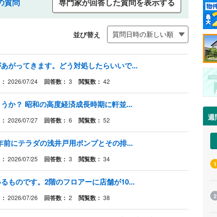
の質問
専門家が回答した質問を表示する
並び替え
あがってきます。どう対処したらいいで...
日：
2026/07/24
回答数：
3
閲覧数：
42
か？ 昭和の高度経済成長時期に軒並...
週
日：
2026/07/27
回答数：
6
閲覧数：
52
年前にテラダの浅井戸用ポンプとその排...
日：
2026/07/25
回答数：
3
閲覧数：
34
1
ものです。2階のフロアーに店舗が10...
2
日：
2026/07/26
回答数：
2
閲覧数：
38