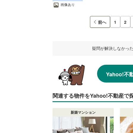
画像あり
前へ
1
2
疑問が解決しなかっ
Yahoo
関連する物件をYahoo!不動産で
新築マンション