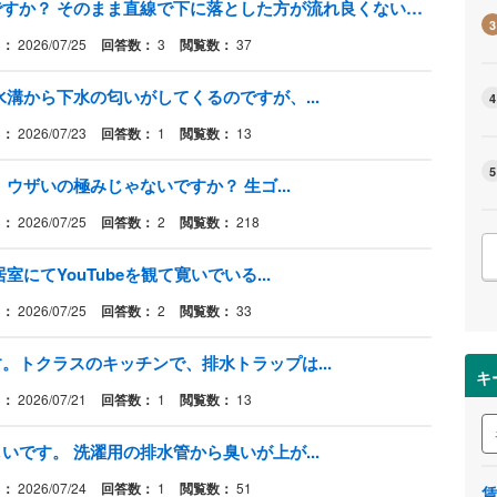
排水管は何故上向きに捻ってるのですか？ そのまま直線で下に落とした方が流れ良くないですか？
3
日：
2026/07/25
回答数：
3
閲覧数：
37
溝から下水の匂いがしてくるのですが、...
4
日：
2026/07/23
回答数：
1
閲覧数：
13
5
ウザいの極みじゃないですか？ 生ゴ...
日：
2026/07/25
回答数：
2
閲覧数：
218
にてYouTubeを観て寛いでいる...
日：
2026/07/25
回答数：
2
閲覧数：
33
。トクラスのキッチンで、排水トラップは...
キ
日：
2026/07/21
回答数：
1
閲覧数：
13
です。 洗濯用の排水管から臭いが上が...
日：
2026/07/24
回答数：
1
閲覧数：
51