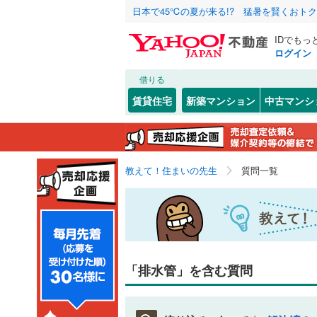
日本で45℃の夏が来る!? 猛暑を賢くおト
IDでもっ
ログイン
借りる
賃貸住宅
新築マンション
中古マンシ
教えて！住まいの先生
質問一覧
「排水管」を含む質問