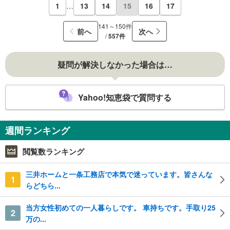
1
…
13
14
15
16
17
141～150件
前へ
次へ
/
557件
疑問が解決しなかった場合は…
Yahoo!知恵袋で質問する
週間ランキング
閲覧数ランキング
三井ホームと一条工務店で本気で迷っています。皆さんな
1
らどちら...
当方女性初めての一人暮らしです。 車持ちです。手取り25
2
万の...