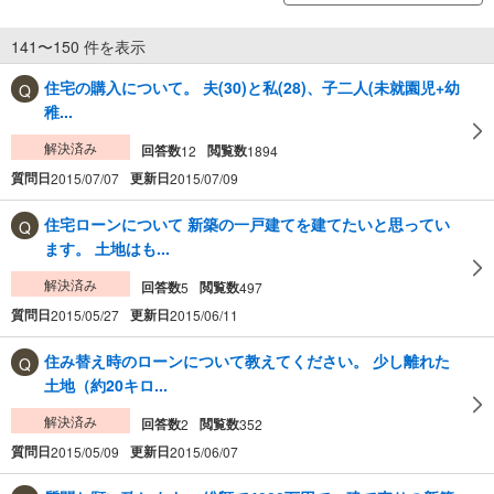
141〜150 件を表示
住宅の購入について。 夫(30)と私(28)、子二人(未就園児+幼
稚...
解決済み
回答数
閲覧数
12
1894
質問日
更新日
2015/07/07
2015/07/09
住宅ローンについて 新築の一戸建てを建てたいと思ってい
ます。 土地はも...
解決済み
回答数
閲覧数
5
497
質問日
更新日
2015/05/27
2015/06/11
住み替え時のローンについて教えてください。 少し離れた
土地（約20キロ...
解決済み
回答数
閲覧数
2
352
質問日
更新日
2015/05/09
2015/06/07