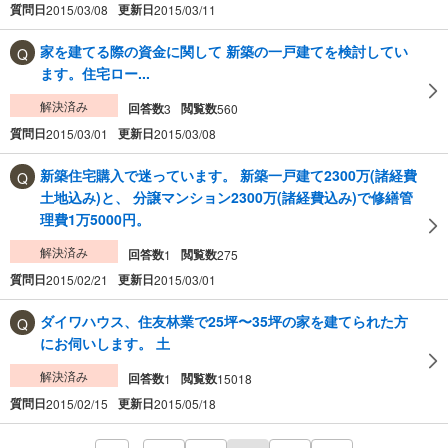
質問日
更新日
2015/03/08
2015/03/11
家を建てる際の資金に関して 新築の一戸建てを検討してい
ます。住宅ロー...
解決済み
回答数
閲覧数
3
560
質問日
更新日
2015/03/01
2015/03/08
新築住宅購入で迷っています。 新築一戸建て2300万(諸経費
土地込み)と、 分譲マンション2300万(諸経費込み)で修繕管
理費1万5000円。
解決済み
回答数
閲覧数
1
275
質問日
更新日
2015/02/21
2015/03/01
ダイワハウス、住友林業で25坪〜35坪の家を建てられた方
にお伺いします。 土
解決済み
回答数
閲覧数
1
15018
質問日
更新日
2015/02/15
2015/05/18