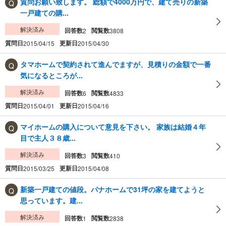
質問お願い致します。 総額で4000万円で、建て売りの新築
一戸建ての購...
解決済み
回答数
閲覧数
2
3808
質問日
更新日
2015/04/15
2015/04/30
タマホームで契約されて進んでますが、見積りの金額で一番
気になるところが...
解決済み
回答数
閲覧数
6
4833
質問日
更新日
2015/04/01
2015/04/16
マイホームの購入について意見を下さい。 家族は結婚４年
目で主人３８歳...
解決済み
回答数
閲覧数
3
410
質問日
更新日
2015/03/25
2015/04/08
新築一戸建ての値段。パナホームで31坪の家を建てようと
思っています。建...
解決済み
回答数
閲覧数
1
2838