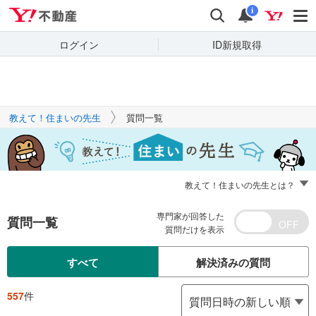
Yahoo!不動産
キーワードで
Yahoo!不動産
検索
通知
質問を探す
i
ログイン
ID新規取得
教えて！住まいの先生
質問一覧
教えて！住まいの先生とは？
専門家が回答した
質問一覧
質問だけを表示
すべて
解決済みの質問
557
件