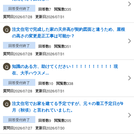
回答受付終了
回答数
閲覧数
7
335
質問日
更新日
2026/07/28
2026/07/31
注文住宅で完成した家の天井高が契約図面と違うため、屋根
の高さの変更是正工事は可能か？
回答受付終了
回答数
閲覧数
6
351
質問日
更新日
2026/07/28
2026/07/31
知識のある方、助けてください！！！！！！！！！！ 現
在、大手ハウスメ...
回答受付終了
回答数
閲覧数
10
338
質問日
更新日
2026/07/28
2026/07/31
注文住宅でお家を建てる予定ですが、元々の着工予定日が9
月（秋頃）と言われていました。
回答受付終了
回答数
閲覧数
9
205
質問日
更新日
2026/07/27
2026/07/30