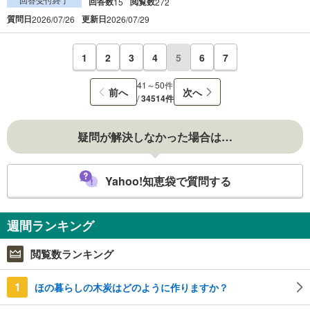
回答数
閲覧数
15
272
質問日
更新日
2026/07/26
2026/07/29
1
2
3
4
5
6
7
41～50件
前へ
次へ
/
34514件
疑問が解決しなかった場合は…
Yahoo!知恵袋で質問する
週間ランキング
閲覧数ランキング
1
ほの暮らしの木炭はどのように作りますか？