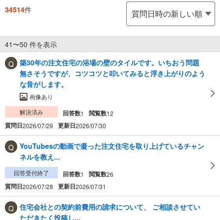
34514
件
41〜50 件を表示
築30年の注文住宅の浴場の壁のタイルです。いちおう問題
無さそうですが、コツコツと叩いてみると浮き上がりのよう
な音がします。
画像あり
解決済み
回答数
閲覧数
1
12
質問日
更新日
2026/07/29
2026/07/30
YouTubesの動画で凝った注文住宅を取り上げているチャン
ネルを教え...
回答受付終了
回答数
閲覧数
1
26
質問日
更新日
2026/07/28
2026/07/31
住宅会社との契約前費用の請求について、 ご相談させてい
ただきたく投稿し...