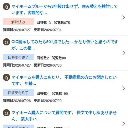
マイホームブルーから3年抜け出せず、住み替えを検討して
います。客観的な...
解決済み
回答数
閲覧数
13
675
質問日
更新日
2026/07/27
2026/07/31
CIC開示してみたら501点でした… かなり低いと思うのです
が、この指...
回答受付終了
回答数
閲覧数
2
80
質問日
更新日
2026/07/27
2026/07/30
マイホームを購入にあたり、 不動産屋の方にお聞きしたい
です。 年齢...
回答受付終了
回答数
閲覧数
4
190
質問日
更新日
2026/07/26
2026/07/29
マイホーム購入について質問です。 長文で申し訳ありませ
ん。 某大手ハ...
回答受付終了