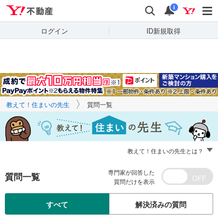
Yahoo!不動産
キーワードで
Yahoo!不動産
検索
通知
質問を探す
i
ログイン
ID新規取得
教えて！住まいの先生
質問一覧
教えて！住まいの先生とは？
専門家が回答した
質問一覧
質問だけを表示
すべて
解決済みの質問