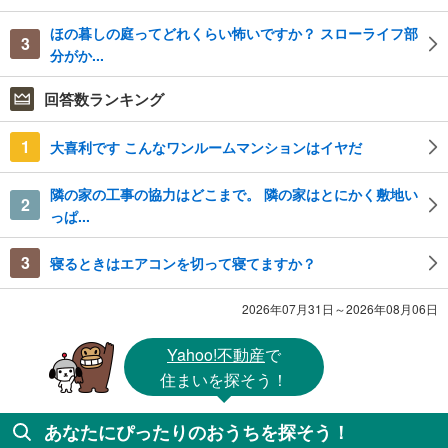
ほの暮しの庭ってどれくらい怖いですか？ スローライフ部
3
分がか...
回答数ランキング
1
大喜利です こんなワンルームマンションはイヤだ
隣の家の工事の協力はどこまで。 隣の家はとにかく敷地い
2
っぱ...
3
寝るときはエアコンを切って寝てますか？
2026年07月31日～2026年08月06日
Yahoo!不動産
で
住まいを探そう！
あなたにぴったりのおうちを探そう！