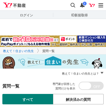
Yahoo!不動産
キーワードで
Yahoo!不動産
検索
通知
質問を探す
i
ログイン
ID新規取得
教えて！住まいの先生
質問一覧
教えて！住まいの先生とは？
専門家が回答した
質問一覧
質問だけを表示
すべて
解決済みの質問