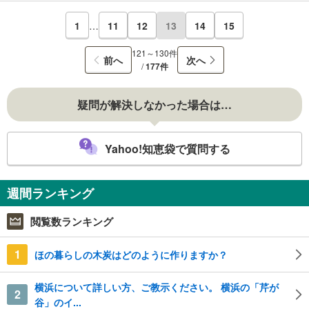
1
…
11
12
13
14
15
121～130件
前へ
次へ
/
177件
疑問が解決しなかった場合は…
Yahoo!知恵袋で質問する
週間ランキング
閲覧数ランキング
1
ほの暮らしの木炭はどのように作りますか？
横浜について詳しい方、ご教示ください。 横浜の「芹が
2
谷」のイ...