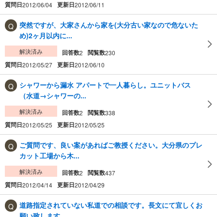
質問日
更新日
2012/06/04
2012/06/11
突然ですが、大家さんから家を(大分古い家なので危ないた
め)2ヶ月以内に...
解決済み
回答数
閲覧数
2
230
質問日
更新日
2012/05/27
2012/06/10
シャワーから漏水 アパートで一人暮らし。ユニットバス
（水道→シャワーの...
解決済み
回答数
閲覧数
2
338
質問日
更新日
2012/05/25
2012/05/25
ご質問です、良い案があればご教授ください。大分県のプレ
カット工場から木...
解決済み
回答数
閲覧数
2
437
質問日
更新日
2012/04/14
2012/04/29
道路指定されていない私道での相談です。長文にて宜しくお
願い致します。 ...