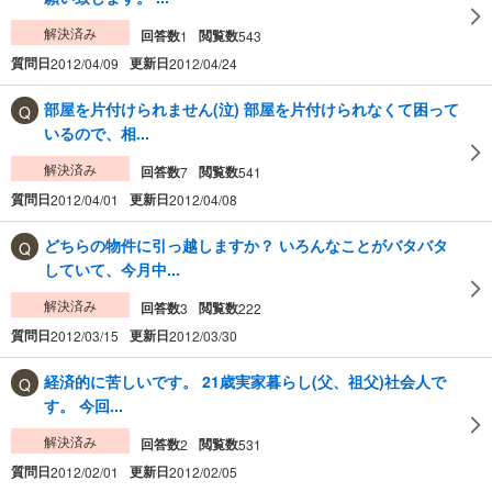
解決済み
回答数
閲覧数
1
543
質問日
更新日
2012/04/09
2012/04/24
部屋を片付けられません(泣) 部屋を片付けられなくて困って
いるので、相...
解決済み
回答数
閲覧数
7
541
質問日
更新日
2012/04/01
2012/04/08
どちらの物件に引っ越しますか？ いろんなことがバタバタ
していて、今月中...
解決済み
回答数
閲覧数
3
222
質問日
更新日
2012/03/15
2012/03/30
経済的に苦しいです。 21歳実家暮らし(父、祖父)社会人で
す。 今回...
解決済み
回答数
閲覧数
2
531
質問日
更新日
2012/02/01
2012/02/05