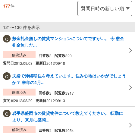
177
件
121〜130 件を表示
敷金礼金無しの賃貸マンションについてですが…。 今 敷金
礼金無しだ...
解決済み
回答数
閲覧数
3
329
質問日
更新日
2012/09/03
2012/09/18
夫婦で沖縄移住を考えています。住み心地はいかがでしょう
か？ 来年の4月...
解決済み
回答数
閲覧数
3
3917
質問日
更新日
2012/08/29
2012/09/13
岩手県盛岡市の賃貸物件について教えてください。 転勤に
より、来月に盛岡...
解決済み
回答数
閲覧数
4
4054