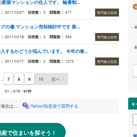
新築マンションの住人です。 輪番制...
3
日：
2011/10/27
回答数：
5
閲覧数：
477
専門家が回答
の傷 マンション売却検討中です 新...
4
日：
2011/10/18
回答数：
3
閲覧数：
394
専門家が回答
5
するかどうか悩んでいます。 今年の春...
日：
2011/10/17
回答数：
2
閲覧数：
1273
専門家が回答
…
7
8
9
10
次へ
91～97件 /
97件
キ
た場合は…
Yahoo!知恵袋で質問する
!不動産で住まいを探そう！