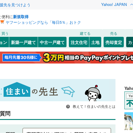
Yahoo! JAPAN
援先を見つけよう
と便利に
新規取得
ヤフーショッピングなら「毎日5％」おトク
買う
建てる
売る
ョン
新築一戸建て
中古一戸建て
注文住宅
土地
売却査定
カ
Ya
教えて！住まいの先生とは
質問