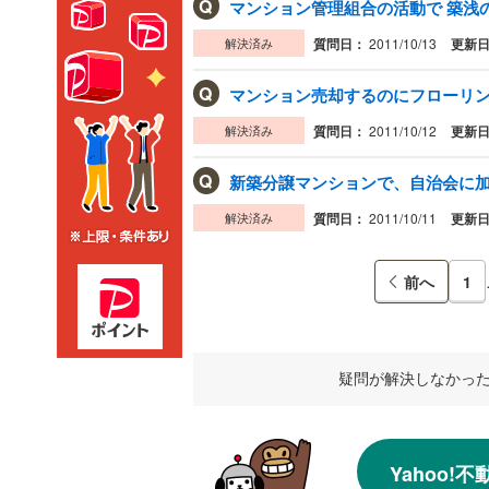
Q
マンション管理組合の活動で 築浅の
解決済み
質問日：
2011/10/13
更新
Q
マンション売却するのにフローリング
解決済み
質問日：
2011/10/12
更新
Q
新築分譲マンションで、自治会に加入
解決済み
質問日：
2011/10/11
更新
前へ
1
疑問が解決しなかっ
Yahoo