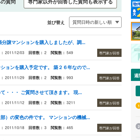
みの質問
専門家以外が回答した質問も表示する
並び替え
分譲マンションを購入しましたが、調...
日：
2011/12/03
回答数：
2
閲覧数：
549
専門家が回答
ョンを購入予定です。 築２６年なので...
週
日：
2011/11/29
回答数：
2
閲覧数：
993
専門家が回答
・・・ ご質問させて頂きます。 現...
日：
2011/11/12
回答数：
2
閲覧数：
3211
専門家が回答
1
）の変色の件です。 マンションの機械...
2
日：
2011/10/18
回答数：
3
閲覧数：
465
専門家が回答