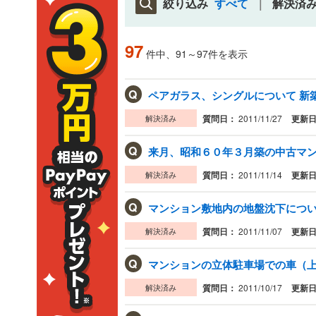
絞り込み
すべて
解決済
97
件中、91～97件を表示
Q
ペアガラス、シングルについて 新築
解決済み
質問日：
2011/11/27
更新
Q
来月、昭和６０年３月築の中古マンシ
解決済み
質問日：
2011/11/14
更新
Q
マンション敷地内の地盤沈下について
解決済み
質問日：
2011/11/07
更新
Q
マンションの立体駐車場での車（上部
解決済み
質問日：
2011/10/17
更新