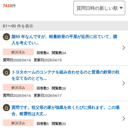
7433
件
81〜90 件を表示
築50 年なんですが、軽量鉄骨の平屋が近所に出ていて、購
入を考えてい...
解決済み
回答数
閲覧数
4
34
質問日
更新日
2026/04/14
2026/04/15
トヨタホームのコンテナを組み合わせるのと普通の鉄骨の柱
を立てるのとどち...
解決済み
回答数
閲覧数
3
36
質問日
更新日
2026/04/14
2026/04/17
質問です。祖父母の家が強風を吹くたびに揺れます。この場
合、耐震性は大丈...
解決済み
回答数
閲覧数
5
30