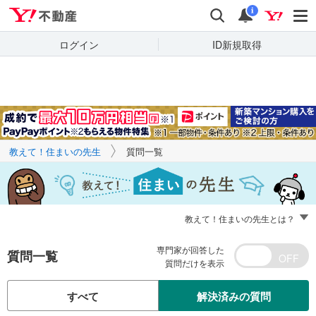
Yahoo!不動産
キーワードで
Yahoo!不動産
検索
通知
質問を探す
i
ログイン
ID新規取得
教えて！住まいの先生
質問一覧
教えて！住まいの先生とは？
専門家が回答した
質問一覧
質問だけを表示
すべて
解決済みの質問