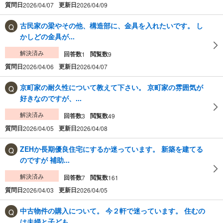
質問日
更新日
2026/04/07
2026/04/09
古民家の梁やその他、構造部に、金具を入れたいです。 し
かしどの金具が...
解決済み
回答数
閲覧数
1
9
質問日
更新日
2026/04/06
2026/04/07
京町家の耐久性について教えて下さい。 京町家の雰囲気が
好きなのですが、...
解決済み
回答数
閲覧数
3
49
質問日
更新日
2026/04/05
2026/04/08
ZEHか長期優良住宅にするか迷っています。 新築を建てる
のですが 補助...
解決済み
回答数
閲覧数
7
161
質問日
更新日
2026/04/03
2026/04/05
中古物件の購入について。 今２軒で迷っています。 住むの
は夫婦と子ども...