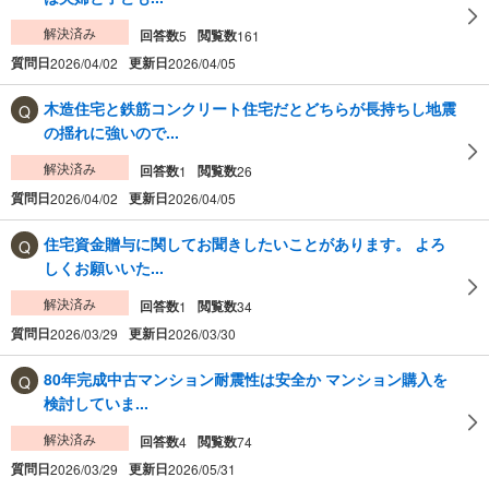
解決済み
回答数
閲覧数
5
161
質問日
更新日
2026/04/02
2026/04/05
木造住宅と鉄筋コンクリート住宅だとどちらが長持ちし地震
の揺れに強いので...
解決済み
回答数
閲覧数
1
26
質問日
更新日
2026/04/02
2026/04/05
住宅資金贈与に関してお聞きしたいことがあります。 よろ
しくお願いいた...
解決済み
回答数
閲覧数
1
34
質問日
更新日
2026/03/29
2026/03/30
80年完成中古マンション耐震性は安全か マンション購入を
検討していま...
解決済み
回答数
閲覧数
4
74
質問日
更新日
2026/03/29
2026/05/31