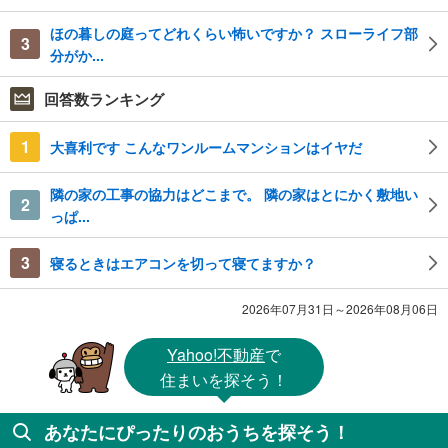
ほの暮しの庭ってどれくらい怖いですか？ スローライフ部
3
分がか...
回答数ランキング
1
大喜利です こんなワンルームマンションはイヤだ
隣の家の工事の協力はどこまで。 隣の家はとにかく敷地い
2
っぱ...
3
寝るときはエアコンを切って寝てますか？
2026年07月31日～2026年08月06日
Yahoo!不動産
で
住まいを探そう！
あなたにぴったりのおうちを探そう！