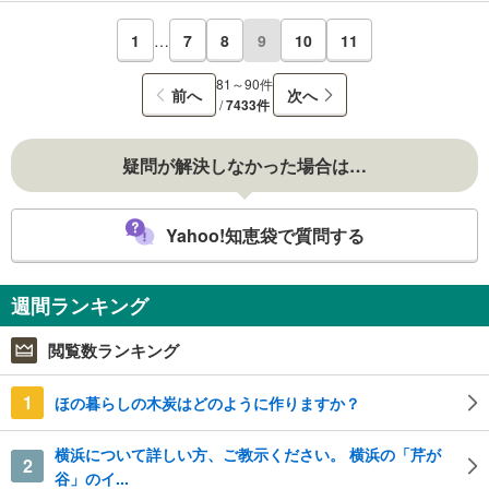
1
…
7
8
9
10
11
81～90件
前へ
次へ
/
7433件
疑問が解決しなかった場合は…
Yahoo!知恵袋で質問する
週間ランキング
閲覧数ランキング
1
ほの暮らしの木炭はどのように作りますか？
横浜について詳しい方、ご教示ください。 横浜の「芹が
2
谷」のイ...