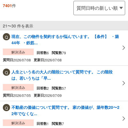
7401
件
21〜30 件を表示
現在、この物件を契約するか悩んでいます。 【条件】 ・築
44年 ・鉄筋...
解決済み
回答数
閲覧数
6
79
質問日
更新日
2026/07/08
2026/07/08
人生という名の大人の階段について質問です。 この階段
は、若いうちは「早...
解決済み
回答数
閲覧数
2
57
質問日
更新日
2026/07/05
2026/07/09
不動産の価値について質問です。 家の価値が、築年数20〜2
2年でなくな...
解決済み
回答数
閲覧数
1
7