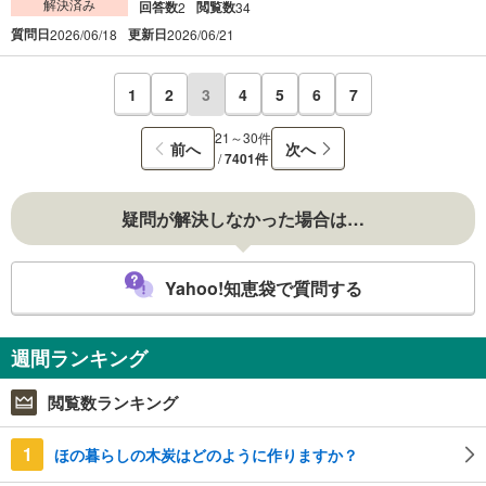
解決済み
回答数
閲覧数
2
34
質問日
更新日
2026/06/18
2026/06/21
1
2
3
4
5
6
7
21～30件
前へ
次へ
/
7401件
疑問が解決しなかった場合は…
Yahoo!知恵袋で質問する
週間ランキング
閲覧数ランキング
1
ほの暮らしの木炭はどのように作りますか？