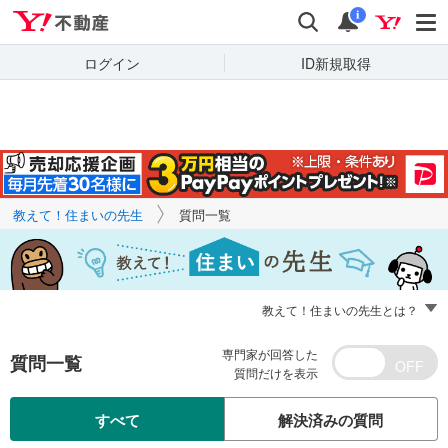
Yahoo!不動産
キーワードで
Yahoo!不動産
検索
通知
質問を探す
i
ログイン
ID新規取得
教えて！住まいの先生
質問一覧
教えて！住まいの先生とは？
専門家が回答した
質問一覧
質問だけを表示
すべて
解決済みの質問