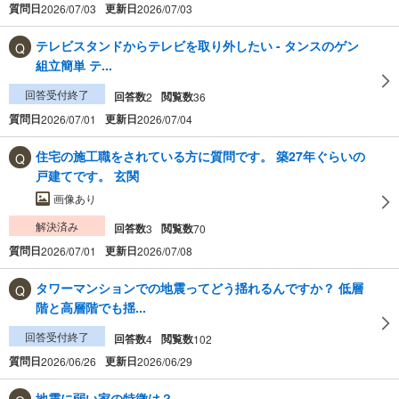
質問日
更新日
2026/07/03
2026/07/03
テレビスタンドからテレビを取り外したい - タンスのゲン
組立簡単 テ...
回答受付終了
回答数
閲覧数
2
36
質問日
更新日
2026/07/01
2026/07/04
住宅の施工職をされている方に質問です。 築27年ぐらいの
戸建てです。 玄関
画像あり
解決済み
回答数
閲覧数
3
70
質問日
更新日
2026/07/01
2026/07/08
タワーマンションでの地震ってどう揺れるんですか？ 低層
階と高層階でも揺...
回答受付終了
回答数
閲覧数
4
102
質問日
更新日
2026/06/26
2026/06/29
地震に弱い家の特徴は？