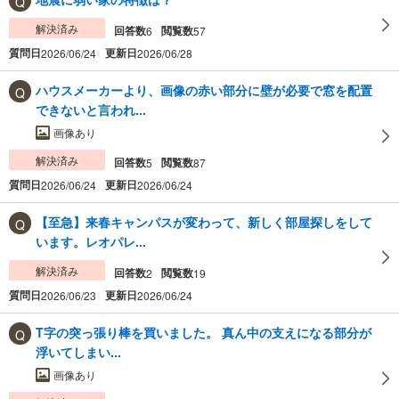
解決済み
回答数
閲覧数
6
57
質問日
更新日
2026/06/24
2026/06/28
ハウスメーカーより、画像の赤い部分に壁が必要で窓を配置
できないと言われ...
画像あり
解決済み
回答数
閲覧数
5
87
質問日
更新日
2026/06/24
2026/06/24
【至急】来春キャンパスが変わって、新しく部屋探しをして
います。レオパレ...
解決済み
回答数
閲覧数
2
19
質問日
更新日
2026/06/23
2026/06/24
T字の突っ張り棒を買いました。 真ん中の支えになる部分が
浮いてしまい...
画像あり