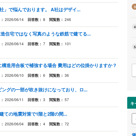
3
社」で悩んでおります。 A社はデザイ...
日：
2026/06/14
回答数：
8
閲覧数：
246
4
造住宅ではなく写真のような鉄筋で建てる...
日：
2026/06/14
回答数：
7
閲覧数：
101
5
に構造用合板で補強する場合 費用はどの位掛かりますか？
日：
2026/06/10
回答数：
6
閲覧数：
36
ングの一部が吹き抜けになっており、ロ...
日：
2026/06/11
回答数：
3
閲覧数：
57
キ
戸建ての地震対策で1階と2階の間...
日：
2026/06/04
回答数：
4
閲覧数：
72