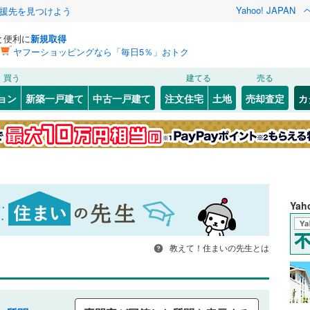
Yahoo! JAPAN
援先を見つけよう
と便利に
新規取得
ヤフーショッピングなら「毎日5％」おトク
買う
建てる
売る
ョン
新築一戸建て
中古一戸建て
注文住宅
土地
売却査定
カ
Ya
教えて！住まいの先生とは