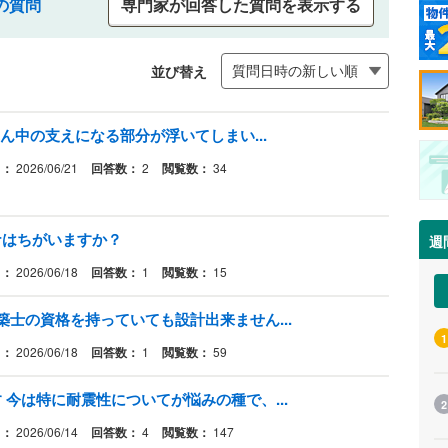
の質問
専門家が回答した質問を表示する
並び替え
ん中の支えになる部分が浮いてしまい...
日：
2026/06/21
回答数：
2
閲覧数：
34
ナはちがいますか？
週
日：
2026/06/18
回答数：
1
閲覧数：
15
士の資格を持っていても設計出来ません...
1
日：
2026/06/18
回答数：
1
閲覧数：
59
今は特に耐震性についてが悩みの種で、...
2
日：
2026/06/14
回答数：
4
閲覧数：
147