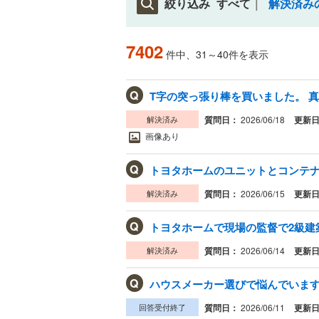
絞り込み
すべて
解決済み
7402
件中、31～40件を表示
Q
T字の突っ張り棒を買いました。 真
解決済み
質問日：
2026/06/18
更新
画像あり
Q
トヨタホームのユニットとコンテ
解決済み
質問日：
2026/06/15
更新
Q
トヨタホームで現場の監督で2級建築
解決済み
質問日：
2026/06/14
更新
Q
ハウスメーカー選びで悩んでいます 
回答受付終了
質問日：
2026/06/11
更新