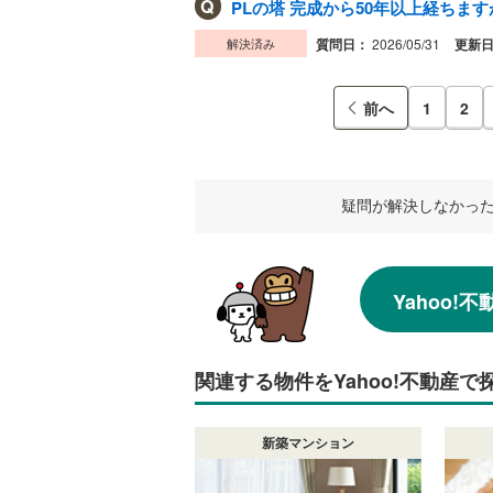
Q
PLの塔 完成から50年以上経ちま
解決済み
質問日：
2026/05/31
更新
前へ
1
2
疑問が解決しなかっ
Yahoo
関連する物件をYahoo!不動産で
新築マンション