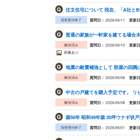
Q
注文住宅について 現在、「A社とB
回答受付終了
質問日：
2026/06/11
更新
Q
普通の家族が一軒家を建てる場合木
解決済み
質問日：
2026/06/10
更新
画像あり
Q
地震の耐震補強として 部屋の四隅
解決済み
質問日：
2026/06/08
更新
Q
中古の戸建てを購入予定です。 リビ
解決済み
質問日：
2026/06/08
更新
Q
築50年 昭和49年築 20坪ウナギ状
回答受付終了
質問日：
2026/06/01
更新