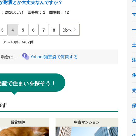
すが耐震とか大丈夫なんですか？
日：
2026/05/31
回答数：
2
閲覧数：
12
3
4
5
6
7
8
次へ
31～40件 /
7402件
た場合は…
Yahoo!知恵袋で質問する
!不動産で住まいを探そう！
探す
賃貸物件
中古マンション