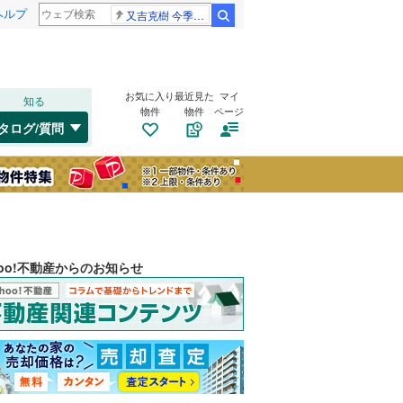
ヘルプ
又吉克樹 今季限り
検索
お気に入り
最近見た
マイ
知る
物件
物件
ページ
タログ/質問
hoo!不動産からのお知らせ