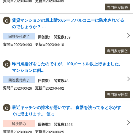
質問日
更新日
2023/04/08
2023/04/09
専門家が回答
賃貸マンションの最上階のルーフバルコニーは防水されてる
のでしょうか？ ...
回答受付終了
回答数
閲覧数
1
159
質問日
更新日
2023/04/03
2023/04/10
専門家が回答
昨日凧揚げをしたのですが、100メートル以上行きました。
マンションに例...
回答受付終了
回答数
閲覧数
1
48
質問日
更新日
2023/03/26
2023/04/02
専門家が回答
最近キッチンの排水が悪いです。 食器を洗ってると水がす
ぐに溜まります。 使っ
解決済み
回答数
閲覧数
2
1253
質問日
更新日
2023/03/20
2023/03/25