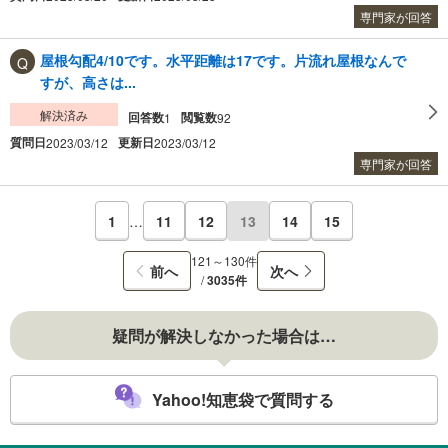
専門家が回答
屋根勾配4/10です。水平距離は17です。片流れ屋根なんで
すが、高さは...
解決済み
回答数
閲覧数
1
92
質問日
更新日
2023/03/12
2023/03/12
専門家が回答
1
…
11
12
13
14
15
121～130件
前へ
次へ
/
3035件
疑問が解決しなかった場合は…
Yahoo!知恵袋で質問する