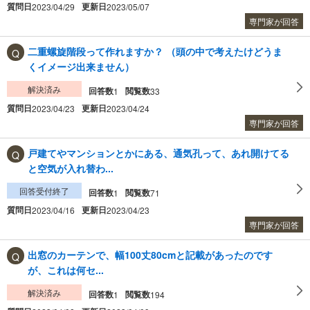
質問日
更新日
2023/04/29
2023/05/07
専門家が回答
二重螺旋階段って作れますか？ （頭の中で考えたけどうま
くイメージ出来ません）
解決済み
回答数
閲覧数
1
33
質問日
更新日
2023/04/23
2023/04/24
専門家が回答
戸建てやマンションとかにある、通気孔って、あれ開けてる
と空気が入れ替わ...
回答受付終了
回答数
閲覧数
1
71
質問日
更新日
2023/04/16
2023/04/23
専門家が回答
出窓のカーテンで、幅100丈80cmと記載があったのです
が、これは何セ...
解決済み
回答数
閲覧数
1
194