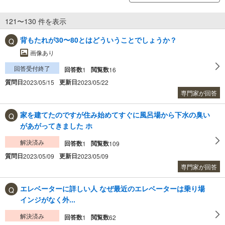
121〜130 件を表示
背もたれが30〜80とはどういうことでしょうか？
画像あり
回答受付終了
回答数
閲覧数
1
16
質問日
更新日
2023/05/15
2023/05/22
専門家が回答
家を建てたのですが住み始めてすぐに風呂場から下水の臭い
があがってきました ホ
解決済み
回答数
閲覧数
1
109
質問日
更新日
2023/05/09
2023/05/09
専門家が回答
エレベーターに詳しい人 なぜ最近のエレベーターは乗り場
インジがなく外...
解決済み
回答数
閲覧数
1
62