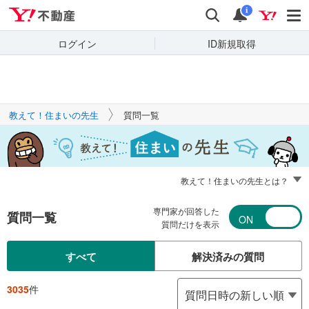
Yahoo!不動産
キーワードで
Yahoo!不動産
検索
通知
質問を探す
i
ログイン
ID新規取得
教えて！住まいの先生
質問一覧
教えて！住まいの先生とは？
専門家が回答した
質問一覧
質問だけを表示
すべて
解決済みの質問
3035
件