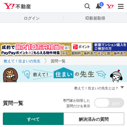
Yahoo!不動産
キーワードで
Yahoo!不動産
検索
通知
質問を探す
i
ログイン
ID新規取得
教えて！住まいの先生
質問一覧
教えて！住まいの先生とは？
専門家が回答した
質問一覧
質問だけを表示
すべて
解決済みの質問