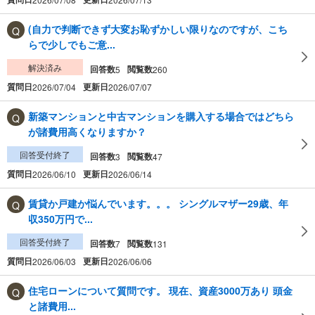
(自力で判断できず大変お恥ずかしい限りなのですが、こち
らで少しでもご意...
解決済み
回答数
閲覧数
5
260
質問日
更新日
2026/07/04
2026/07/07
新築マンションと中古マンションを購入する場合ではどちら
が諸費用高くなりますか？
回答受付終了
回答数
閲覧数
3
47
質問日
更新日
2026/06/10
2026/06/14
賃貸か戸建か悩んでいます。。。 シングルマザー29歳、年
収350万円で...
回答受付終了
回答数
閲覧数
7
131
質問日
更新日
2026/06/03
2026/06/06
住宅ローンについて質問です。 現在、資産3000万あり 頭金
と諸費用...