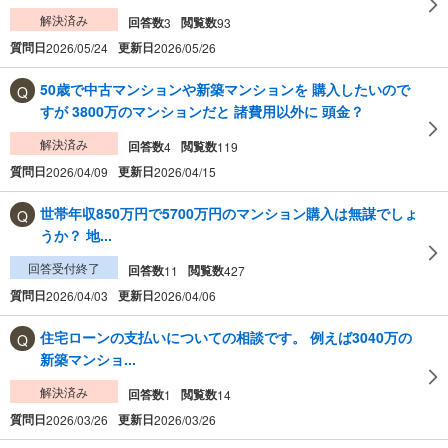
解決済み
回答数
閲覧数
3
93
質問日
更新日
2026/05/24
2026/05/26
50歳で中古マンションや新築マンションを 購入したいので
すが 3800万のマンションだと 諸費用以外に 頭金？
解決済み
回答数
閲覧数
4
119
質問日
更新日
2026/04/09
2026/04/15
世帯年収850万円で5700万円のマンション購入は無謀でしょ
うか？ 地...
回答受付終了
回答数
閲覧数
11
427
質問日
更新日
2026/04/03
2026/04/06
住宅ローンの支払いについての相談です。 例えば3040万の
新築マンショ...
解決済み
回答数
閲覧数
1
14
質問日
更新日
2026/03/26
2026/03/26