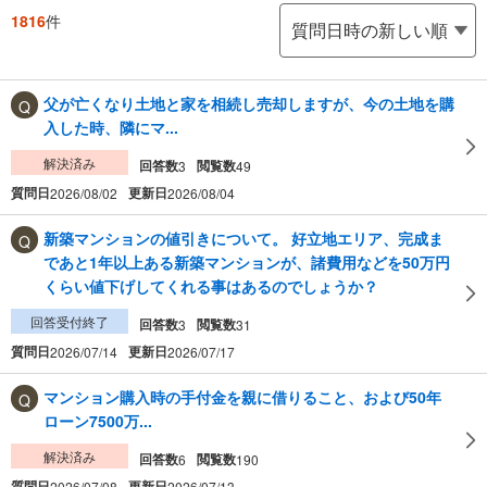
1816
件
父が亡くなり土地と家を相続し売却しますが、今の土地を購
入した時、隣にマ...
解決済み
回答数
閲覧数
3
49
質問日
更新日
2026/08/02
2026/08/04
新築マンションの値引きについて。 好立地エリア、完成ま
であと1年以上ある新築マンションが、諸費用などを50万円
くらい値下げしてくれる事はあるのでしょうか？
回答受付終了
回答数
閲覧数
3
31
質問日
更新日
2026/07/14
2026/07/17
マンション購入時の手付金を親に借りること、および50年
ローン7500万...
解決済み
回答数
閲覧数
6
190
質問日
更新日
2026/07/08
2026/07/13