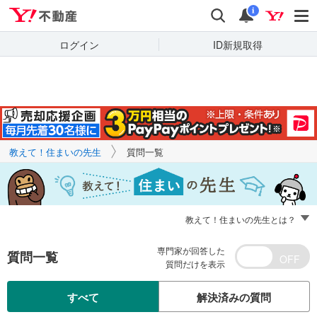
Yahoo!不動産
キーワードで
Yahoo!不動産
検索
通知
質問を探す
i
ログイン
ID新規取得
教えて！住まいの先生
質問一覧
教えて！住まいの先生とは？
専門家が回答した
質問一覧
質問だけを表示
すべて
解決済みの質問