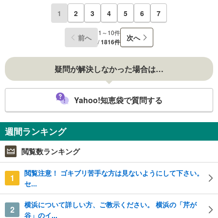
1
2
3
4
5
6
7
1～10件
前へ
次へ
/
1816件
疑問が解決しなかった場合は…
Yahoo!知恵袋で質問する
週間ランキング
閲覧数ランキング
閲覧注意！ ゴキブリ苦手な方は見ないようにして下さい。
1
セ...
横浜について詳しい方、ご教示ください。 横浜の「芹が
2
谷」のイ...