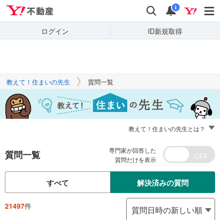
Yahoo!不動産
キーワードで
Yahoo!不動産
検索
通知
質問を探す
i
ログイン
ID新規取得
教えて！住まいの先生
質問一覧
教えて！住まいの先生とは？
専門家が回答した
質問一覧
質問だけを表示
すべて
解決済みの質問
21497
件