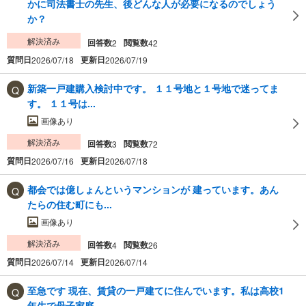
かに司法書士の先生、後どんな人が必要になるのでしょう
か？
解決済み
回答数
閲覧数
2
42
質問日
更新日
2026/07/18
2026/07/19
新築一戸建購入検討中です。 １１号地と１号地で迷ってま
す。 １１号は...
画像あり
解決済み
回答数
閲覧数
3
72
質問日
更新日
2026/07/16
2026/07/18
都会では億しょんというマンションが 建っています。あん
たらの住む町にも...
画像あり
解決済み
回答数
閲覧数
4
26
質問日
更新日
2026/07/14
2026/07/14
至急です 現在、賃貸の一戸建てに住んでいます。私は高校1
年生で母子家庭...