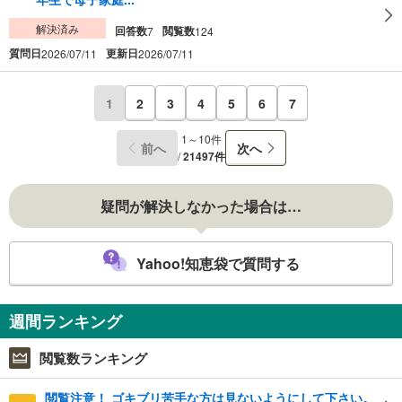
解決済み
回答数
閲覧数
7
124
質問日
更新日
2026/07/11
2026/07/11
1
2
3
4
5
6
7
1～10件
前へ
次へ
/
21497件
疑問が解決しなかった場合は…
Yahoo!知恵袋で質問する
週間ランキング
閲覧数ランキング
閲覧注意！ ゴキブリ苦手な方は見ないようにして下さい。