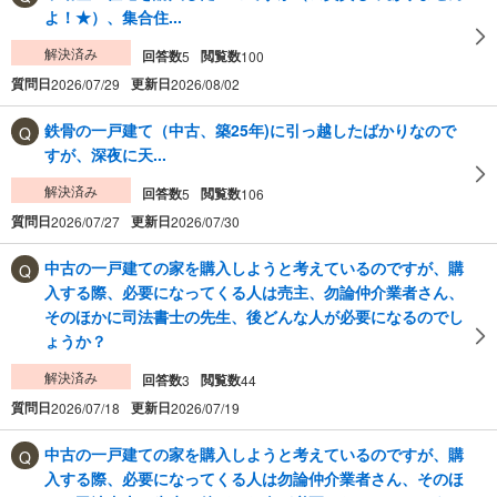
よ！★）、集合住...
解決済み
回答数
閲覧数
5
100
質問日
更新日
2026/07/29
2026/08/02
鉄骨の一戸建て（中古、築25年)に引っ越したばかりなので
すが、深夜に天...
解決済み
回答数
閲覧数
5
106
質問日
更新日
2026/07/27
2026/07/30
中古の一戸建ての家を購入しようと考えているのですが、購
入する際、必要になってくる人は売主、勿論仲介業者さん、
そのほかに司法書士の先生、後どんな人が必要になるのでし
ょうか？
解決済み
回答数
閲覧数
3
44
質問日
更新日
2026/07/18
2026/07/19
中古の一戸建ての家を購入しようと考えているのですが、購
入する際、必要になってくる人は勿論仲介業者さん、そのほ