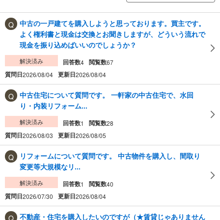
中古の一戸建てを購入しようと思っております。買主です。
よく権利書と現金は交換とお聞きしますが、どういう流れで
現金を振り込めばいいのでしょうか？
解決済み
回答数
閲覧数
4
67
質問日
更新日
2026/08/04
2026/08/04
中古住宅について質問です。 一軒家の中古住宅で、水回
り・内装リフォーム...
解決済み
回答数
閲覧数
1
28
質問日
更新日
2026/08/03
2026/08/05
リフォームについて質問です。 中古物件を購入し、間取り
変更等大規模なリ...
解決済み
回答数
閲覧数
1
40
質問日
更新日
2026/07/30
2026/08/04
不動産・住宅を購入したいのですが（★賃貸じゃありません