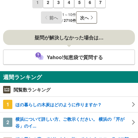
1
2
3
4
5
6
7
1～10件
前へ
次へ
/
2710件
疑問が解決しなかった場合は…
Yahoo!知恵袋で質問する
週間ランキング
閲覧数ランキング
1
ほの暮らしの木炭はどのように作りますか？
横浜について詳しい方、ご教示ください。 横浜の「芹が
2
谷」のイ...