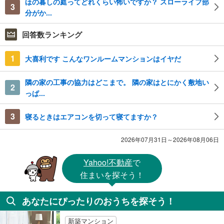
ほの暮しの庭ってどれくらい怖いですか？ スローライフ部
3
分がか...
回答数ランキング
1
大喜利です こんなワンルームマンションはイヤだ
隣の家の工事の協力はどこまで。 隣の家はとにかく敷地い
2
っぱ...
3
寝るときはエアコンを切って寝てますか？
2026年07月31日～2026年08月06日
Yahoo!不動産
で
住まいを探そう！
あなたにぴったりのおうちを探そう！
新築マンション