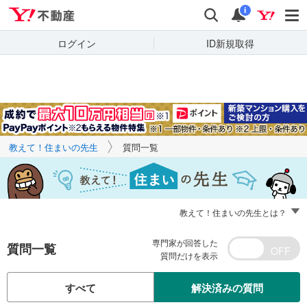
Yahoo!不動産
キーワードで
Yahoo!不動産
検索
通知
質問を探す
i
ログイン
ID新規取得
教えて！住まいの先生
質問一覧
教えて！住まいの先生とは？
専門家が回答した
質問一覧
質問だけを表示
すべて
解決済みの質問