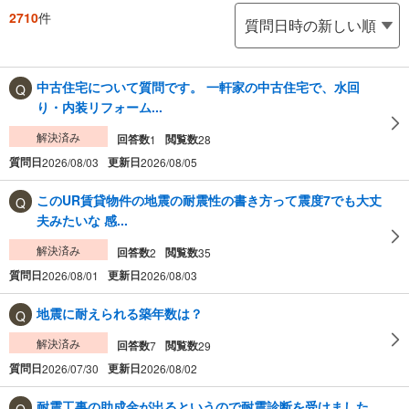
2710
件
中古住宅について質問です。 一軒家の中古住宅で、水回
り・内装リフォーム...
解決済み
回答数
閲覧数
1
28
質問日
更新日
2026/08/03
2026/08/05
このUR賃貸物件の地震の耐震性の書き方って震度7でも大丈
夫みたいな 感...
解決済み
回答数
閲覧数
2
35
質問日
更新日
2026/08/01
2026/08/03
地震に耐えられる築年数は？
解決済み
回答数
閲覧数
7
29
質問日
更新日
2026/07/30
2026/08/02
耐震工事の助成金が出るというので耐震診断を受けました。