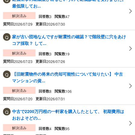
最低限してお...
解決済み
回答数
閲覧数
3
47
質問日
更新日
2026/07/29
2026/07/30
家が古い団地なんですが耐震性の確認？で階段壁に穴をあけ
コア採取？ して...
解決済み
回答数
閲覧数
3
19
質問日
更新日
2026/07/23
2026/07/26
【旧耐震物件の将来の売却可能性について知りたい】 中古
マンションの資...
解決済み
回答数
閲覧数
8
106
質問日
更新日
2026/07/20
2026/07/31
中古で2200万円程の一軒家を購入したとして、 初期費用は
おおよそどの...
解決済み
回答数
閲覧数
4
95