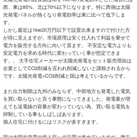
西、東は85%、北は70%以下になります。特に西側は太陽
光発電パネルが熱くなり発電効率は東に比べて低下しま
す。
しかし最近は1kw20万円以下で設置出来ますので付けた方
が得に見えますが、市場原理は安く仕入れて利益を乗せて
電力を販売する方向に向いて居ます。 不安定な電力よりも
安定電力を求める時代に変わっていく事が想定できま
す。。 大手住宅メーカーが太陽光発電をセット販売理由は
企業としてCO2削減を言われ削減しないと課税されるから
です。太陽光発電=CO2削減と国は考えているからです。
また出力制限は九州のみならず、中部地方も発電した電気
を買い取らないと言う事態になってきました。発電量が増
えても送電線の容量が変わっていない為、買い取る電気を
抑制している事もしばしばあります。
個人住宅に付けるにはリスクが多すぎます。
国は太陽光発電の個人宅への設置は進めていますが、撤去