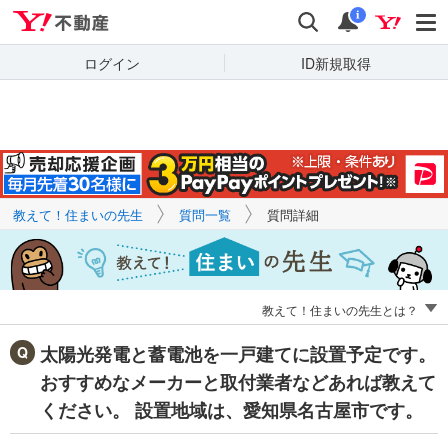
Yahoo!不動産
キーワードで
Yahoo!不動産
検索
通知
質問を探す
i
ログイン
ID新規取得
教えて！住まいの先生
質問一覧
質問詳細
教えて！住まいの先生とは？
太陽光発電と蓄電池を一戸建てに設置予定です。
おすすめなメーカーと取付業者などあれば教えて
ください。 設置地域は、愛知県名古屋市です。