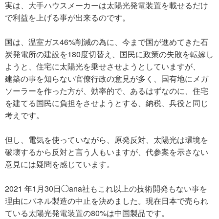
実は、大手ハウスメーカーは太陽光発電装置を載せるだけ
で利益を上げる事が出来るのです。
国は、温室ガス46%削減の為に、今まで国が進めてきた石
炭発電所の建設を180度切替え、国民に政策の失敗を転嫁し
ようと、住宅に太陽光を乗せさせようとしていますが、
建築の事を知らない官僚行政の意見が多く、国有地にメガ
ソーラーを作った方が、効率的で、あるはずなのに、住宅
を建てる国民に負担をさせようとする、納税、兵役と同じ
考えです。
但し、電気を使っていながら、原発反対、太陽光は環境を
破壊するから反対と言う人もいますが、代参案を示さない
意見には疑問を感じています。
2021 年1月30日◯ana社もこれ以上の技術開発もない事を
理由にパネル製造の中止を決めました。現在日本で売られ
ている太陽光発電装置の80%は中国製品です。