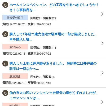
ホームインスペクション、どの工程をやるべきでしょうか？
さくら事務所を...
回答受付終了
回答数
閲覧数
7
272
質問日
更新日
2026/07/26
2026/07/29
購入して1年経つ建売住宅の駐車場の一部が陥没しました。
車を購入し駐...
解決済み
回答数
閲覧数
2
111
質問日
更新日
2026/07/18
2026/07/22
購入した土地に井戸跡がありました。 契約時には井戸跡の
説明は一切なかっ...
解決済み
回答数
閲覧数
2
16
質問日
更新日
2026/07/13
2026/07/13
仙台市太白区のマンション土台部分の崖がくずれましたが、
このマンションは...
解決済み
回答数
閲覧数