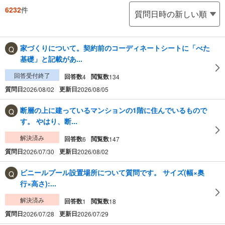
6232
件
家づくりについて。契約前のコーディネートシートに「べた
基礎」と記載があ...
回答受付終了
回答数
閲覧数
4
134
質問日
更新日
2026/08/02
2026/08/05
断層の上に建っているマンションの1階に住んでいるもので
す。 やはり、断...
解決済み
回答数
閲覧数
6
147
質問日
更新日
2026/07/30
2026/08/02
ビニールプール設置場所について質問です。 サイズ(幅×奥
行×高さ):...
解決済み
回答数
閲覧数
1
18
質問日
更新日
2026/07/28
2026/07/29