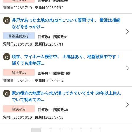
3
96
質問日
更新日
2026/07/10
2026/07/12
井戸があった土地の水はけについて質問です。 最近は相続
などをきっかけ...
回答受付終了
回答数
閲覧数
4
31
質問日
更新日
2026/07/08
2026/07/11
現在、マイホーム検討中。 土地はあり、地盤改良中です！
遅くても来年頭...
解決済み
回答数
閲覧数
7
198
質問日
更新日
2026/07/01
2026/07/04
家の後方の地面から水が浸ってきていてます 50年以上住ん
でいて初めての...
解決済み
回答数
閲覧数
2
40
質問日
更新日
2026/06/29
2026/07/06