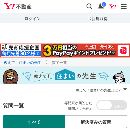
Yahoo!不動産
キーワードで
Yahoo!不動産
検索
通知
質問を探す
i
ログイン
ID新規取得
教えて！住まいの先生
質問一覧
教えて！住まいの先生とは？
専門家が回答した
質問一覧
質問だけを表示
すべて
解決済みの質問