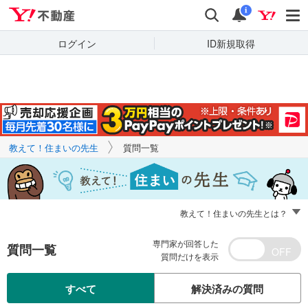
Yahoo!不動産
キーワードで
Yahoo!不動産
検索
通知
質問を探す
i
ログイン
ID新規取得
教えて！住まいの先生
質問一覧
教えて！住まいの先生とは？
専門家が回答した
質問一覧
質問だけを表示
すべて
解決済みの質問