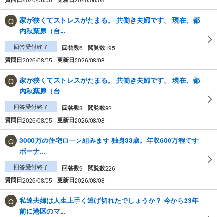
家が狭くてストレスがたまる。 共働き夫婦です。 現在、都
内秋葉原（台...
回答受付終了
回答数
閲覧数
6
195
質問日
更新日
2026/08/05
2026/08/08
家が狭くてストレスがたまる。 共働き夫婦です。 現在、都
内秋葉原（台...
回答受付終了
回答数
閲覧数
3
82
質問日
更新日
2026/08/05
2026/08/08
3000万の住宅ローン組みます 独身33歳。年収600万程です
ボーナ...
回答受付終了
回答数
閲覧数
9
226
質問日
更新日
2026/08/05
2026/08/08
私達夫婦は人生上手く逃げ切れたでしょうか？ 今から23年
前に港区のマ...