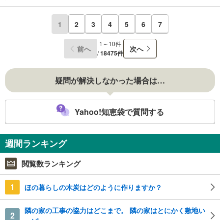
1
2
3
4
5
6
7
1～10件
前へ
次へ
/
18475件
疑問が解決しなかった場合は…
Yahoo!知恵袋で質問する
週間ランキング
閲覧数ランキング
1
ほの暮らしの木炭はどのように作りますか？
隣の家の工事の協力はどこまで。 隣の家はとにかく敷地い
2