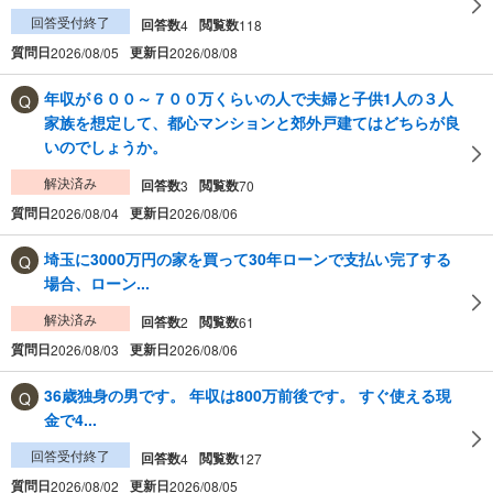
回答受付終了
回答数
閲覧数
4
118
質問日
更新日
2026/08/05
2026/08/08
年収が６００～７００万くらいの人で夫婦と子供1人の３人
家族を想定して、都心マンションと郊外戸建てはどちらが良
いのでしょうか。
解決済み
回答数
閲覧数
3
70
質問日
更新日
2026/08/04
2026/08/06
埼玉に3000万円の家を買って30年ローンで支払い完了する
場合、ローン...
解決済み
回答数
閲覧数
2
61
質問日
更新日
2026/08/03
2026/08/06
36歳独身の男です。 年収は800万前後です。 すぐ使える現
金で4...
回答受付終了
回答数
閲覧数
4
127
質問日
更新日
2026/08/02
2026/08/05