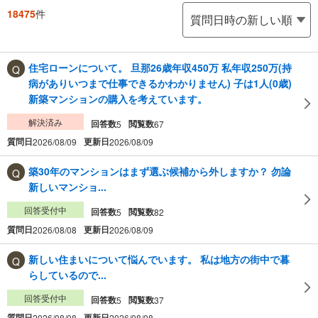
18475
件
住宅ローンについて。 旦那26歳年収450万 私年収250万(持
病がありいつまで仕事できるかわかりません) 子は1人(0歳)
新築マンションの購入を考えています。
解決済み
回答数
閲覧数
5
67
質問日
更新日
2026/08/09
2026/08/09
築30年のマンションはまず選ぶ候補から外しますか？ 勿論
新しいマンショ...
回答受付中
回答数
閲覧数
5
82
質問日
更新日
2026/08/08
2026/08/09
新しい住まいについて悩んでいます。 私は地方の街中で暮
らしているので...
回答受付中
回答数
閲覧数
5
37
質問日
更新日
2026/08/08
2026/08/08