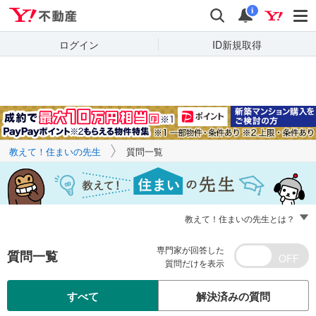
Yahoo!不動産
キーワードで
Yahoo!不動産
検索
通知
質問を探す
i
ログイン
ID新規取得
教えて！住まいの先生
質問一覧
教えて！住まいの先生とは？
専門家が回答した
質問一覧
質問だけを表示
すべて
解決済みの質問