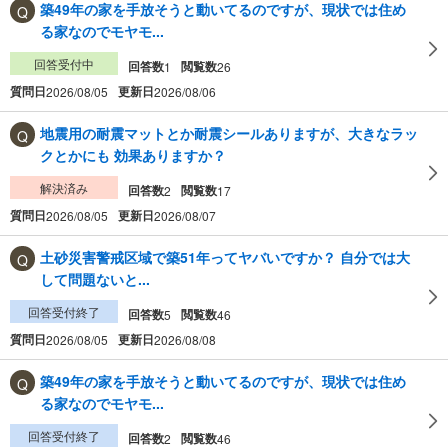
築49年の家を手放そうと動いてるのですが、現状では住め
る家なのでモヤモ...
回答受付中
回答数
閲覧数
1
26
質問日
更新日
2026/08/05
2026/08/06
地震用の耐震マットとか耐震シールありますが、大きなラッ
クとかにも 効果ありますか？
解決済み
回答数
閲覧数
2
17
質問日
更新日
2026/08/05
2026/08/07
土砂災害警戒区域で築51年ってヤバいですか？ 自分では大
して問題ないと...
回答受付終了
回答数
閲覧数
5
46
質問日
更新日
2026/08/05
2026/08/08
築49年の家を手放そうと動いてるのですが、現状では住め
る家なのでモヤモ...
回答受付終了
回答数
閲覧数
2
46