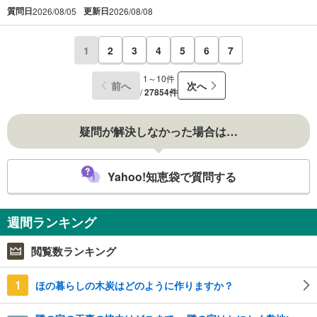
質問日
更新日
2026/08/05
2026/08/08
1
2
3
4
5
6
7
1～10件
前へ
次へ
/
27854件
疑問が解決しなかった場合は…
Yahoo!知恵袋で質問する
週間ランキング
閲覧数ランキング
1
ほの暮らしの木炭はどのように作りますか？