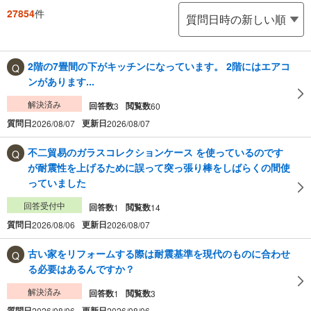
27854
件
2階の7畳間の下がキッチンになっています。 2階にはエアコ
ンがあります...
解決済み
回答数
閲覧数
3
60
質問日
更新日
2026/08/07
2026/08/07
不二貿易のガラスコレクションケース を使っているのです
が耐震性を上げるために誤って突っ張り棒をしばらくの間使
っていました
回答受付中
回答数
閲覧数
1
14
質問日
更新日
2026/08/06
2026/08/07
古い家をリフォームする際は耐震基準を現代のものに合わせ
る必要はあるんですか？
解決済み
回答数
閲覧数
1
3
質問日
更新日
2026/08/06
2026/08/06