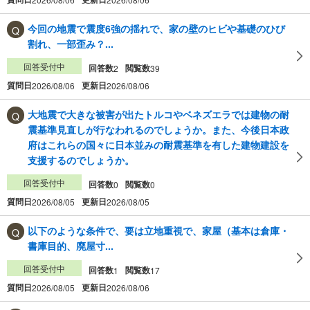
今回の地震で震度6強の揺れで、家の壁のヒビや基礎のひび
割れ、一部歪み？...
回答受付中
回答数
閲覧数
2
39
質問日
更新日
2026/08/06
2026/08/06
大地震で大きな被害が出たトルコやベネズエラでは建物の耐
震基準見直しが行なわれるのでしょうか。また、今後日本政
府はこれらの国々に日本並みの耐震基準を有した建物建設を
支援するのでしょうか。
回答受付中
回答数
閲覧数
0
0
質問日
更新日
2026/08/05
2026/08/05
以下のような条件で、要は立地重視で、家屋（基本は倉庫・
書庫目的、廃屋寸...
回答受付中
回答数
閲覧数
1
17
質問日
更新日
2026/08/05
2026/08/06