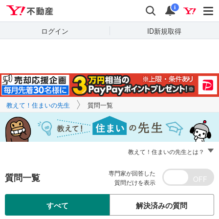
Yahoo!不動産
キーワードで
Yahoo!不動産
検索
通知
質問を探す
i
ログイン
ID新規取得
教えて！住まいの先生
質問一覧
教えて！住まいの先生とは？
専門家が回答した
質問一覧
質問だけを表示
すべて
解決済みの質問