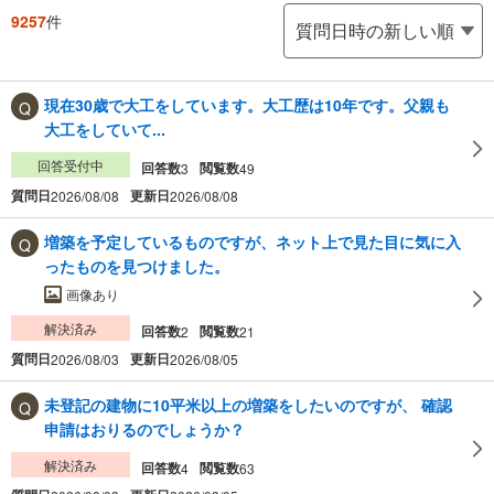
9257
件
現在30歳で大工をしています。大工歴は10年です。父親も
大工をしていて...
回答受付中
回答数
閲覧数
3
49
質問日
更新日
2026/08/08
2026/08/08
増築を予定しているものですが、ネット上で見た目に気に入
ったものを見つけました。
画像あり
解決済み
回答数
閲覧数
2
21
質問日
更新日
2026/08/03
2026/08/05
未登記の建物に10平米以上の増築をしたいのですが、 確認
申請はおりるのでしょうか？
解決済み
回答数
閲覧数
4
63