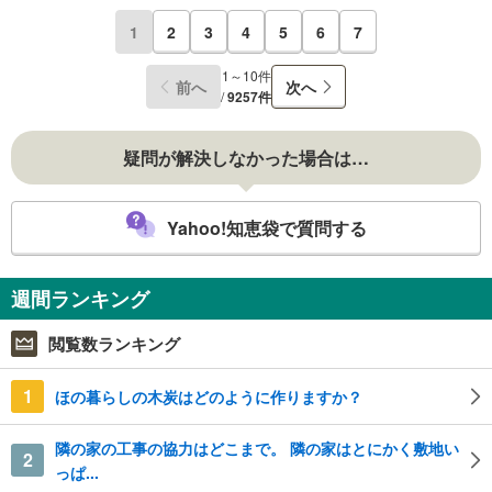
1
2
3
4
5
6
7
1～10件
前へ
次へ
/
9257件
疑問が解決しなかった場合は…
Yahoo!知恵袋で質問する
週間ランキング
閲覧数ランキング
1
ほの暮らしの木炭はどのように作りますか？
隣の家の工事の協力はどこまで。 隣の家はとにかく敷地い
2
っぱ...