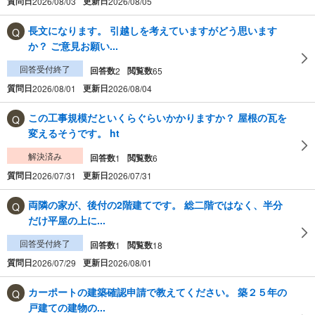
質問日
更新日
2026/08/03
2026/08/05
長文になります。 引越しを考えていますがどう思います
か？ ご意見お願い...
回答受付終了
回答数
閲覧数
2
65
質問日
更新日
2026/08/01
2026/08/04
この工事規模だといくらぐらいかかりますか？ 屋根の瓦を
変えるそうです。 ht
解決済み
回答数
閲覧数
1
6
質問日
更新日
2026/07/31
2026/07/31
両隣の家が、後付の2階建てです。 総二階ではなく、半分
だけ平屋の上に...
回答受付終了
回答数
閲覧数
1
18
質問日
更新日
2026/07/29
2026/08/01
カーポートの建築確認申請で教えてください。 築２５年の
戸建ての建物の...