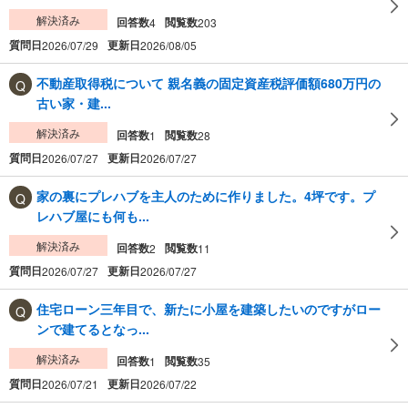
解決済み
回答数
閲覧数
4
203
質問日
更新日
2026/07/29
2026/08/05
不動産取得税について 親名義の固定資産税評価額680万円の
古い家・建...
解決済み
回答数
閲覧数
1
28
質問日
更新日
2026/07/27
2026/07/27
家の裏にプレハブを主人のために作りました。4坪です。プ
レハブ屋にも何も...
解決済み
回答数
閲覧数
2
11
質問日
更新日
2026/07/27
2026/07/27
住宅ローン三年目で、新たに小屋を建築したいのですがロー
ンで建てるとなっ...
解決済み
回答数
閲覧数
1
35
質問日
更新日
2026/07/21
2026/07/22