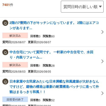
7401
件
2階の7畳間の下がキッチンになっています。 2階にはエアコ
ンがあります...
解決済み
回答数
閲覧数
3
60
質問日
更新日
2026/08/07
2026/08/07
中古住宅について質問です。 一軒家の中古住宅で、水回
り・内装リフォーム...
解決済み
回答数
閲覧数
1
28
質問日
更新日
2026/08/03
2026/08/05
日本家屋や古民家みたいな日本満載な和風建築が大好きなん
ですけど、建物の構造は最新の耐震構造バッチリに造って外
観はまるっきり和風！！
回答受付終了
回答数
閲覧数
5
52
質問日
更新日
2026/08/03
2026/08/06