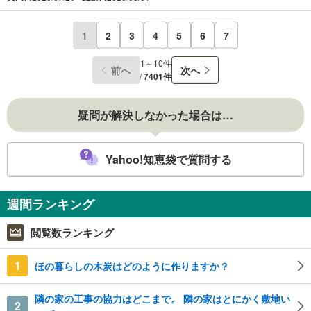
1
2
3
4
5
6
7
1～10件
前へ
次へ
/
7401件
疑問が解決しなかった場合は…
Yahoo!知恵袋で質問する
週間ランキング
閲覧数ランキング
1
ほの暮らしの木炭はどのように作りますか？
隣の家の工事の協力はどこまで。 隣の家はとにかく敷地い
2