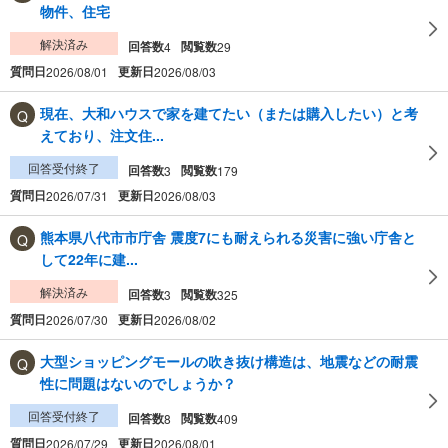
物件、住宅
解決済み
回答数
閲覧数
4
29
質問日
更新日
2026/08/01
2026/08/03
現在、大和ハウスで家を建てたい（または購入したい）と考
えており、注文住...
回答受付終了
回答数
閲覧数
3
179
質問日
更新日
2026/07/31
2026/08/03
熊本県八代市市庁舎 震度7にも耐えられる災害に強い庁舎と
して22年に建...
解決済み
回答数
閲覧数
3
325
質問日
更新日
2026/07/30
2026/08/02
大型ショッピングモールの吹き抜け構造は、地震などの耐震
性に問題はないのでしょうか？ ​
回答受付終了
回答数
閲覧数
8
409
質問日
更新日
2026/07/29
2026/08/01