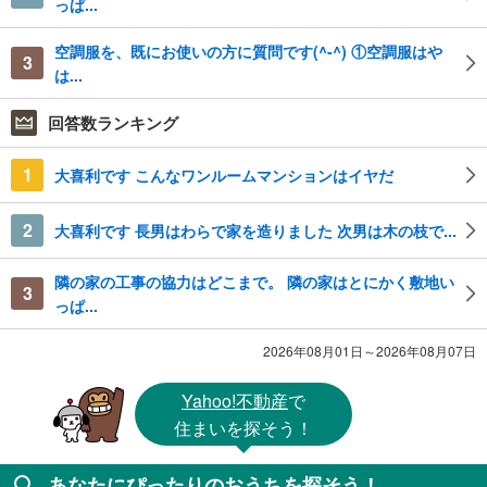
っぱ...
空調服を、既にお使いの方に質問です(^-^) ①空調服はや
3
は...
回答数ランキング
1
大喜利です こんなワンルームマンションはイヤだ
2
大喜利です 長男はわらで家を造りました 次男は木の枝で...
隣の家の工事の協力はどこまで。 隣の家はとにかく敷地い
3
っぱ...
2026年08月01日～2026年08月07日
Yahoo!不動産
で
住まいを探そう！
あなたにぴったりのおうちを探そう！