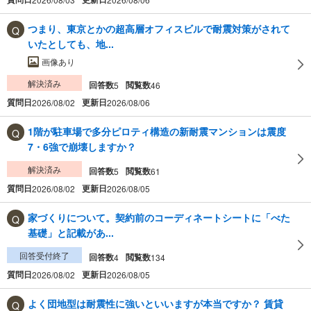
つまり、東京とかの超高層オフィスビルで耐震対策がされて
いたとしても、地...
画像あり
解決済み
回答数
閲覧数
5
46
質問日
更新日
2026/08/02
2026/08/06
1階が駐車場で多分ピロティ構造の新耐震マンションは震度
7・6強で崩壊しますか？
解決済み
回答数
閲覧数
5
61
質問日
更新日
2026/08/02
2026/08/05
家づくりについて。契約前のコーディネートシートに「べた
基礎」と記載があ...
回答受付終了
回答数
閲覧数
4
134
質問日
更新日
2026/08/02
2026/08/05
よく団地型は耐震性に強いといいますが本当ですか？ 賃貸