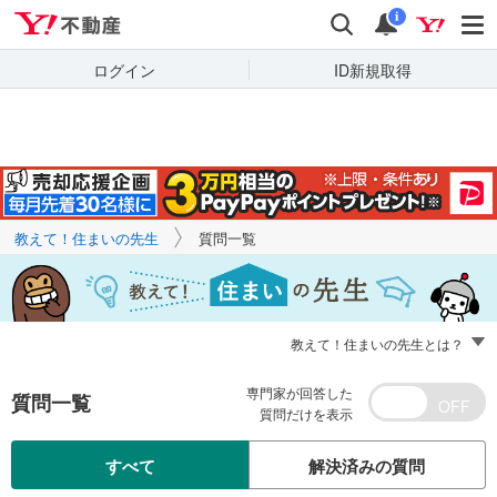
Yahoo!不動産
キーワードで
Yahoo!不動産
検索
通知
質問を探す
i
ログイン
ID新規取得
教えて！住まいの先生
質問一覧
教えて！住まいの先生とは？
専門家が回答した
質問一覧
質問だけを表示
すべて
解決済みの質問