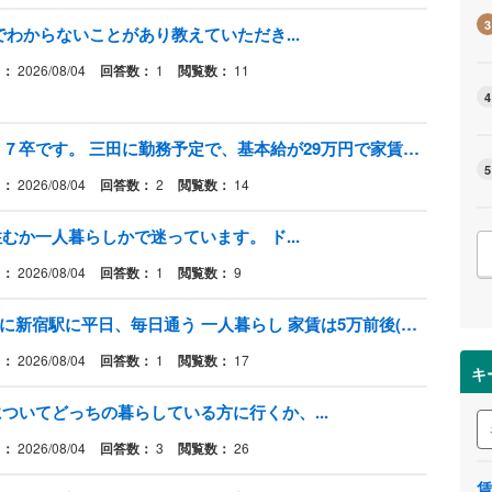
3
わからないことがあり教えていただき...
日：
2026/08/04
回答数：
1
閲覧数：
11
4
来年から都内に一人暮らし予定の２７卒です。 三田に勤務予定で、基本給が29万円で家賃補助や食費補助などで５.2万円です。
5
日：
2026/08/04
回答数：
2
閲覧数：
14
か一人暮らしかで迷っています。 ド...
日：
2026/08/04
回答数：
1
閲覧数：
9
引っ越そうと思うんだけど、 8:30~に新宿駅に平日、毎日通う 一人暮らし 家賃は5万前後(もっと安く住める尚可) でそこそこの広さあれば良き のどかで自然豊かで落ち着いた場所
日：
2026/08/04
回答数：
1
閲覧数：
17
キ
ついてどっちの暮らしている方に行くか、...
日：
2026/08/04
回答数：
3
閲覧数：
26