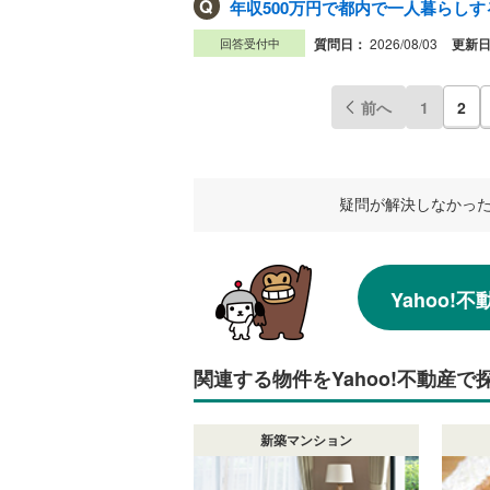
Q
年収500万円で都内で一人暮らし
回答受付中
質問日：
2026/08/03
更新
前へ
1
2
疑問が解決しなかっ
Yahoo
関連する物件をYahoo!不動産で
新築マンション