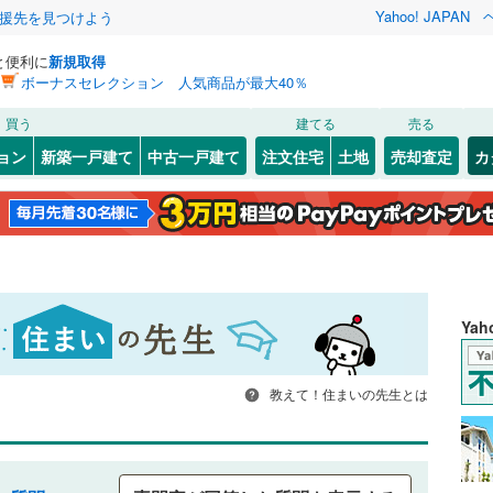
Yahoo! JAPAN
援先を見つけよう
と便利に
新規取得
ボーナスセレクション 人気商品が最大40％
買う
建てる
売る
ョン
新築一戸建て
中古一戸建て
注文住宅
土地
売却査定
カ
Ya
教えて！住まいの先生とは