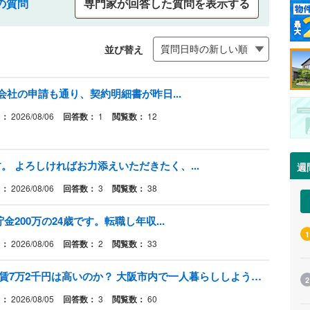
の質問
専門家が回答した質問を表示する
並び替え
会社の申請も通り、契約明細書が昨日...
日：
2026/08/06
回答数：
1
閲覧数：
12
 よろしければお力添えいただきたく、...
週
日：
2026/08/06
回答数：
3
閲覧数：
38
200万の24歳です。転職し年収...
1
日：
2026/08/06
回答数：
2
閲覧数：
33
手取り26万(ボーナスなし)派遣、家賃7万2千円は高いのか？ 大阪市内で一人暮らししようと思ってる21歳女です。
2
日：
2026/08/05
回答数：
3
閲覧数：
60