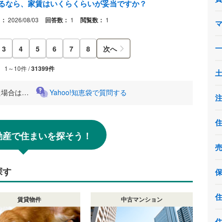
するなら、家賃はいくらくらいが妥当ですか？
日：
2026/08/03
回答数：
1
閲覧数：
1
3
4
5
6
7
8
次へ
1～10件 /
31399件
た場合は…
Yahoo!知恵袋で質問する
!不動産で住まいを探そう！
探す
賃貸物件
中古マンション