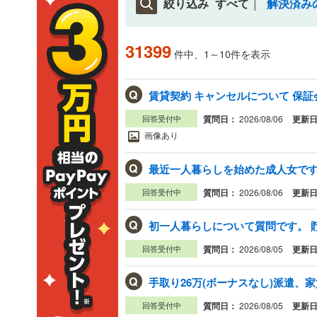
絞り込み
すべて
解決済み
31399
件中、1～10件を表示
Q
賃貸契約 キャンセルについて 保証
回答受付中
質問日：
2026/08/06
更新
画像あり
Q
最近一人暮らしを始めた成人女です。
回答受付中
質問日：
2026/08/06
更新
Q
初一人暮らしについて質問です。 貯金
回答受付中
質問日：
2026/08/05
更新
Q
回答受付中
質問日：
2026/08/05
更新