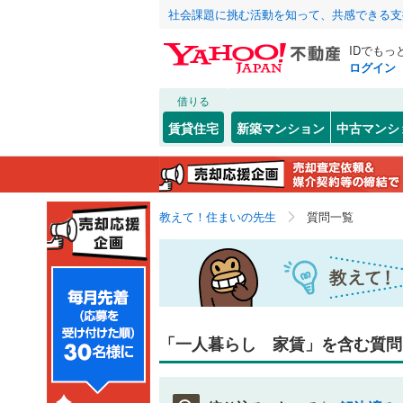
社会課題に挑む活動を知って、共感できる支
IDでもっ
ログイン
借りる
賃貸住宅
新築マンション
中古マンシ
教えて！住まいの先生
質問一覧
「一人暮らし 家賃」を含む質問