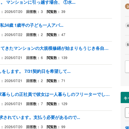
 マンションに引っ越す場合、 ①水...
3
日：
2026/07/20
回答数：
3
閲覧数：
39
私34歳 1歳半の子ども一人アパ...
4
日：
2026/07/22
回答数：
2
閲覧数：
47
5
高齢女性一人暮らしです。去年越してきたマンションの大規模修繕が始まりもうじき各自で網戸を外さなくてはいけません。
日：
2026/07/21
回答数：
6
閲覧数：
139
します。 7/31契約日を希望して...
日：
2026/07/21
回答数：
2
閲覧数：
71
家賃について質問です。 今私は実家暮らしの正社員で彼女は一人暮らしのフリーターでして、今年同棲しようと考えていて。
キ
日：
2026/07/21
回答数：
7
閲覧数：
129
求されています。支払う必要があるので...
日：
2026/07/20
回答数：
3
閲覧数：
99