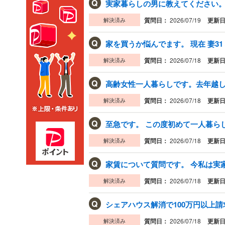
Q
実家暮らしの男に教えてください。。
解決済み
質問日：
2026/07/19
更新
Q
家を買うか悩んでます。 現在 妻31 
解決済み
質問日：
2026/07/18
更新
Q
解決済み
質問日：
2026/07/18
更新
Q
至急です。 この度初めて一人暮らしを
解決済み
質問日：
2026/07/18
更新
Q
解決済み
質問日：
2026/07/18
更新
Q
シェアハウス解消で100万円以上請
解決済み
質問日：
2026/07/18
更新