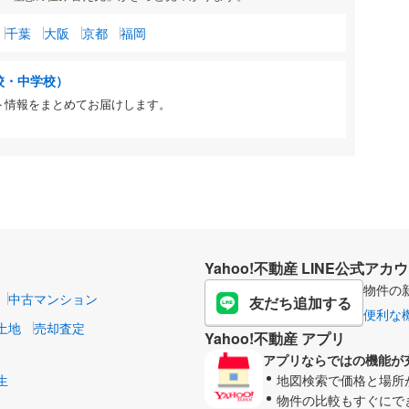
千葉
大阪
京都
福岡
校・中学校）
ト情報をまとめてお届けします。
Yahoo!不動産 LINE公式アカ
物件の
中古マンション
友だち追加する
便利な
土地
売却査定
Yahoo!不動産 アプリ
アプリならではの機能が
生
地図検索で価格と場所
物件の比較もすぐにで