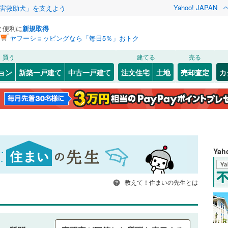
Yahoo! JAPAN
害救助犬」を支えよう
と便利に
新規取得
ヤフーショッピングなら「毎日5％」おトク
買う
建てる
売る
ョン
新築一戸建て
中古一戸建て
注文住宅
土地
売却査定
カ
Ya
教えて！住まいの先生とは