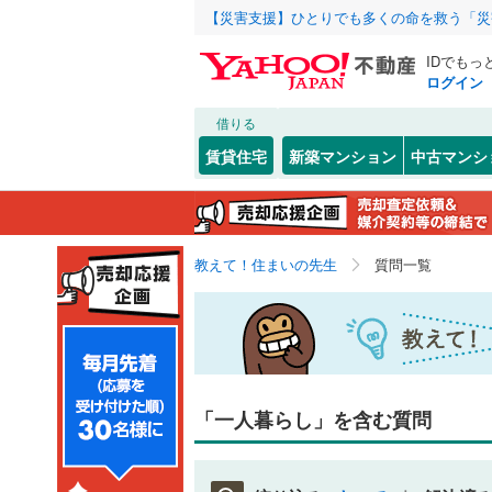
【災害支援】ひとりでも多くの命を救う「災
IDでもっ
ログイン
借りる
賃貸住宅
新築マンション
中古マンシ
教えて！住まいの先生
質問一覧
「一人暮らし」を含む質問