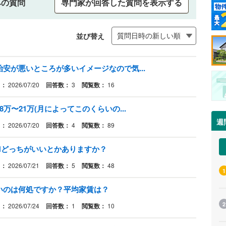
みの質問
専門家が回答した質問を表示する
並び替え
安が悪いところが多いイメージなので気...
日：
2026/07/20
回答数：
3
閲覧数：
16
万〜21万(月によってこのくらいの...
週
日：
2026/07/20
回答数：
4
閲覧数：
89
Hどっちがいいとかありますか？
日：
2026/07/21
回答数：
5
閲覧数：
48
1
いのは何処ですか？平均家賃は？
2
日：
2026/07/24
回答数：
1
閲覧数：
10