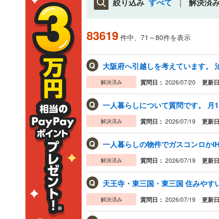
絞り込み
すべて
解決済
83619
件中、71～80件を表示
Q
大阪府へ引越しを考えています。 治
解決済み
質問日：
2026/07/20
更新
Q
一人暮らしについて質問です。 月18
解決済み
質問日：
2026/07/19
更新
Q
一人暮らしの物件でガスコンロかI
解決済み
質問日：
2026/07/19
更新
Q
天王寺・東三国・東三国 住みやす
解決済み
質問日：
2026/07/19
更新