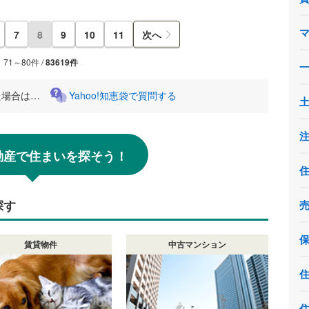
7
8
9
10
11
次へ
71～80件 /
83619件
た場合は…
Yahoo!知恵袋で質問する
!不動産で住まいを探そう！
探す
賃貸物件
中古マンション