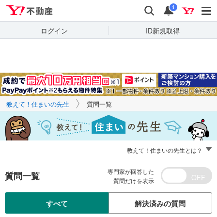
Yahoo!不動産
キーワードで
Yahoo!不動産
検索
通知
質問を探す
i
ログイン
ID新規取得
教えて！住まいの先生
質問一覧
教えて！住まいの先生とは？
専門家が回答した
質問一覧
質問だけを表示
すべて
解決済みの質問