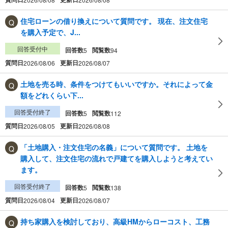
住宅ローンの借り換えについて質問です。 現在、注文住宅
を購入予定で、J...
回答受付中
回答数
閲覧数
5
94
質問日
更新日
2026/08/06
2026/08/07
土地を売る時、条件をつけてもいいですか。それによって金
額をどれくらい下...
回答受付終了
回答数
閲覧数
5
112
質問日
更新日
2026/08/05
2026/08/08
「土地購入・注文住宅の名義」について質問です。 土地を
購入して、注文住宅の流れで戸建てを購入しようと考えてい
ます。
回答受付終了
回答数
閲覧数
5
138
質問日
更新日
2026/08/04
2026/08/07
持ち家購入を検討しており、高級HMからローコスト、工務