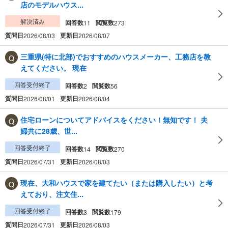
店のモデルハウス...
解決済み
回答数
閲覧数
11
273
質問日
更新日
2026/08/03
2026/08/07
三重県(特に北部)でおすすめのハウスメーカー、工務店を教
えてください。 現在
回答受付終了
回答数
閲覧数
2
56
質問日
更新日
2026/08/01
2026/08/04
住宅ローンについてアドバイスをください！無知です！ 夫
婦共に28歳、世...
回答受付終了
回答数
閲覧数
14
270
質問日
更新日
2026/07/31
2026/08/03
現在、大和ハウスで家を建てたい（または購入したい）と考
えており、注文住...
回答受付終了
回答数
閲覧数
3
179
質問日
更新日
2026/07/31
2026/08/03