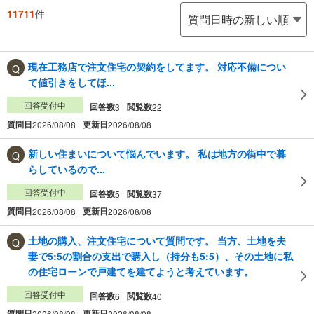
11711
件
現在工務店で注文住宅の契約をしてます。 対応不備につい
て値引きをしてほ...
回答受付中
回答数
閲覧数
3
22
質問日
更新日
2026/08/08
2026/08/08
新しい住まいについて悩んでいます。 私は地方の街中で暮
らしているので...
回答受付中
回答数
閲覧数
5
37
質問日
更新日
2026/08/08
2026/08/08
土地の購入、注文住宅について質問です。 当方、土地を夫
妻で5:5の割合の支出で購入し（持分も5:5）、その土地に私
の住宅ローンで戸建てを建てようと考えています。
回答受付中
回答数
閲覧数
6
40
質問日
更新日
2026/08/08
2026/08/08