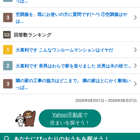
っぱ...
空調服を、既にお使いの方に質問です(^-^) ①空調服はや
3
は...
回答数ランキング
1
大喜利です こんなワンルームマンションはイヤだ
2
大喜利です 長男はわらで家を造りました 次男は木の枝で...
隣の家の工事の協力はどこまで。 隣の家はとにかく敷地い
3
っぱ...
2026年08月01日～2026年08月07日
Yahoo!不動産
で
住まいを探そう！
あなたにぴったりのおうちを探そう！