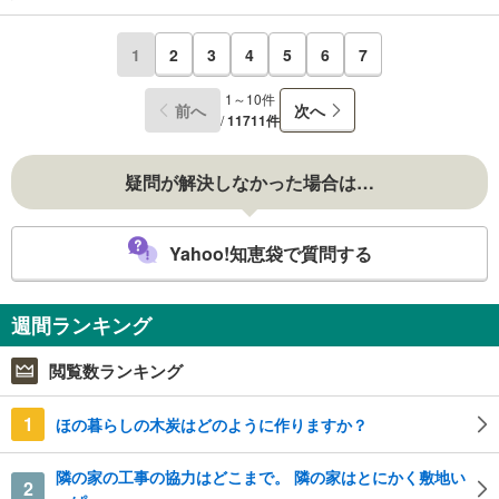
1
2
3
4
5
6
7
1～10件
前へ
次へ
/
11711件
疑問が解決しなかった場合は…
Yahoo!知恵袋で質問する
週間ランキング
閲覧数ランキング
1
ほの暮らしの木炭はどのように作りますか？
隣の家の工事の協力はどこまで。 隣の家はとにかく敷地い
2