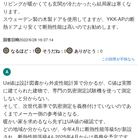
リビングが暖かくても玄関が冷たかったら結局家は寒くな
ります。
スウェーデン製の木製ドアを使用してますが、YKK-APの断
熱ドアより安くて断熱性能は高いのでお勧めします。
回答日時
2022/6/28 16:37:14
なるほど：
1
そうだね：
0
ありがとう：
0
この回答が不快なら
Ua値は設計図書から外皮性能計算で分かるが、C値は実際
に建てられた建物で、専門の気密測定試験機を使って測定
しないと分からない。
そして、次世代基準で気密測定を義務付けていないのであ
くまでメーカー側の参考値となる。
暖かい家を求めるなら先ずはUA値の確認です。
どの地域か分からないが、今年4月に断熱性能等級5が新設
され、断熱性能等級4も2025年4月からは義務化予定です。