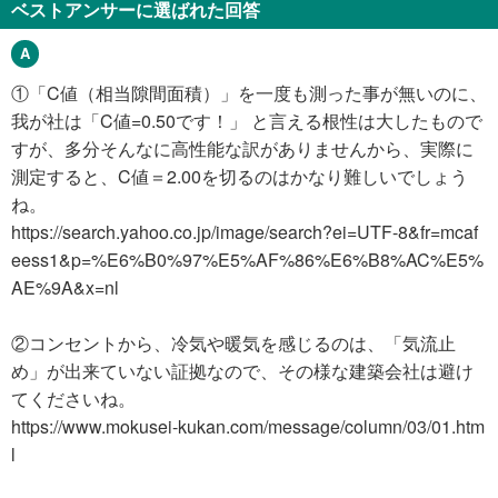
ベストアンサーに選ばれた回答
①「C値（相当隙間面積）」を一度も測った事が無いのに、
我が社は「C値=0.50です！」 と言える根性は大したもので
すが、多分そんなに高性能な訳がありませんから、実際に
測定すると、C値＝2.00を切るのはかなり難しいでしょう
ね。
https://search.yahoo.co.jp/image/search?ei=UTF-8&fr=mcaf
eess1&p=%E6%B0%97%E5%AF%86%E6%B8%AC%E5%
AE%9A&x=nl
②コンセントから、冷気や暖気を感じるのは、「気流止
め」が出来ていない証拠なので、その様な建築会社は避け
てくださいね。
https://www.mokusei-kukan.com/message/column/03/01.htm
l