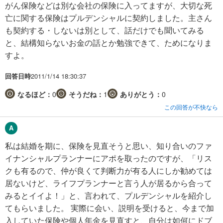
がん保険などは別な会社の保険に入ってますが、大切な死
亡に関する保険はプルデンシャルに契約しました。主さん
も契約する・しないは別として、話だけでも聞いてみる
と、結構知らないお金の話とか勉強できて、ためになりま
すよ。
回答日時
2011/1/14 18:30:37
なるほど：
0
そうだね：
1
ありがとう：
0
この回答が不快なら
私は結婚を期に、保険を見直そうと思い、知り合いのファ
イナンシャルプランナーにアポを取ったのですが、「リス
クも有るので、仲が良くて判断力が有る人にしか勧めては
居ないけど、ライフプランナーと言う人が居るから合って
みるとイイよ！」と、言われて、プルデンシャルを紹介し
てもらいました。 実際に会い、説明を受けると、今まで加
入していた保険や個人年金を見直すと、自分は如何にドブ