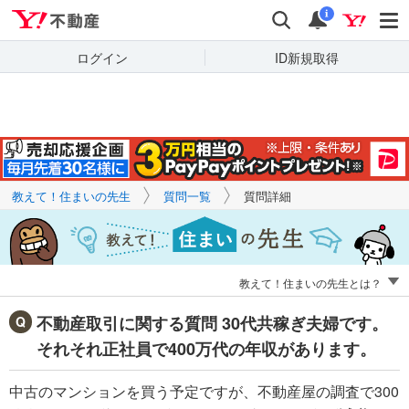
Yahoo!不動産
キーワードで
Yahoo!不動産
検索
通知
質問を探す
i
ログイン
ID新規取得
教えて！住まいの先生
質問一覧
質問詳細
教えて！住まいの先生とは？
不動産取引に関する質問 30代共稼ぎ夫婦です。
それそれ正社員で400万代の年収があります。
中古のマンションを買う予定ですが、不動産屋の調査で300