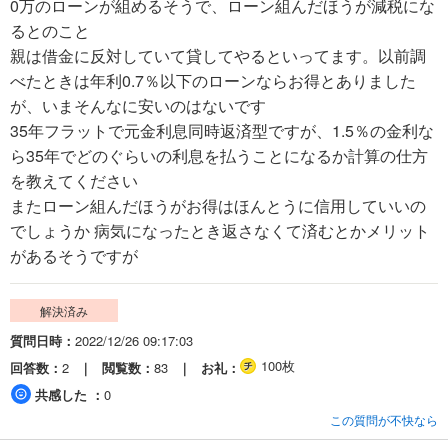
0万のローンが組めるそうで、ローン組んだほうが減税にな
るとのこと
親は借金に反対していて貸してやるといってます。以前調
べたときは年利0.7％以下のローンならお得とありました
が、いまそんなに安いのはないです
35年フラットで元金利息同時返済型ですが、1.5％の金利な
ら35年でどのぐらいの利息を払うことになるか計算の仕方
を教えてください
またローン組んだほうがお得はほんとうに信用していいの
でしょうか 病気になったとき返さなくて済むとかメリット
があるそうですが
解決済み
質問日時
2022/12/26 09:17:03
100枚
回答数
2
閲覧数
83
お礼
共感した
0
この質問が不快なら