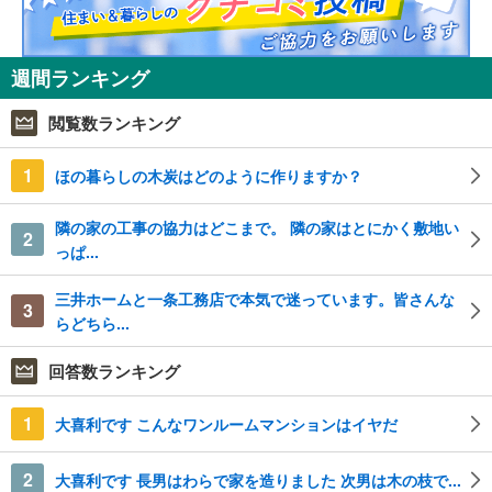
週間ランキング
閲覧数ランキング
1
ほの暮らしの木炭はどのように作りますか？
隣の家の工事の協力はどこまで。 隣の家はとにかく敷地い
2
っぱ...
三井ホームと一条工務店で本気で迷っています。皆さんな
3
らどちら...
回答数ランキング
1
大喜利です こんなワンルームマンションはイヤだ
2
大喜利です 長男はわらで家を造りました 次男は木の枝で...