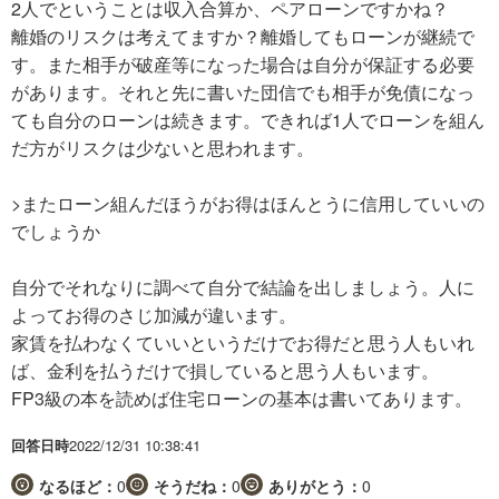
2人でということは収入合算か、ペアローンですかね？
離婚のリスクは考えてますか？離婚してもローンが継続で
す。また相手が破産等になった場合は自分が保証する必要
があります。それと先に書いた団信でも相手が免債になっ
ても自分のローンは続きます。できれば1人でローンを組ん
だ方がリスクは少ないと思われます。
>またローン組んだほうがお得はほんとうに信用していいの
でしょうか
自分でそれなりに調べて自分で結論を出しましょう。人に
よってお得のさじ加減が違います。
家賃を払わなくていいというだけでお得だと思う人もいれ
ば、金利を払うだけで損していると思う人もいます。
FP3級の本を読めば住宅ローンの基本は書いてあります。
回答日時
2022/12/31 10:38:41
なるほど：
0
そうだね：
0
ありがとう：
0