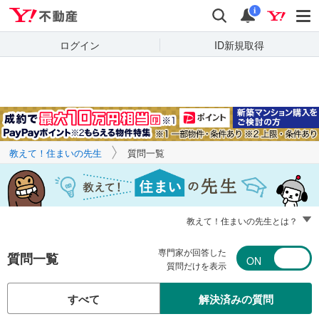
Yahoo!不動産
キーワードで
Yahoo!不動産
検索
通知
質問を探す
i
ログイン
ID新規取得
教えて！住まいの先生
質問一覧
教えて！住まいの先生とは？
専門家が回答した
質問一覧
質問だけを表示
すべて
解決済みの質問