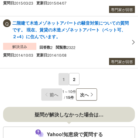
質問日
更新日
2015/03/23
2015/04/07
専門家が回答
二階建て木造メゾネットアパートの騒音対策についての質問
です。 現在、賃貸の木造メゾネットアパート（ペット可、
２×4）に住んでいます。
解決済み
回答数
閲覧数
2
2322
質問日
更新日
2014/10/03
2014/10/08
専門家が回答
1
2
1～10件
前へ
次へ
/
15件
疑問が解決しなかった場合は…
Yahoo!知恵袋で質問する