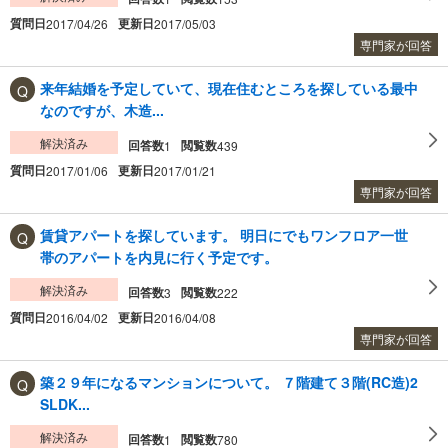
質問日
更新日
2017/04/26
2017/05/03
専門家が回答
来年結婚を予定していて、現在住むところを探している最中
なのですが、木造...
解決済み
回答数
閲覧数
1
439
質問日
更新日
2017/01/06
2017/01/21
専門家が回答
賃貸アパートを探しています。 明日にでもワンフロア一世
帯のアパートを内見に行く予定です。
解決済み
回答数
閲覧数
3
222
質問日
更新日
2016/04/02
2016/04/08
専門家が回答
築２９年になるマンションについて。 ７階建て３階(RC造)2
SLDK...
解決済み
回答数
閲覧数
1
780