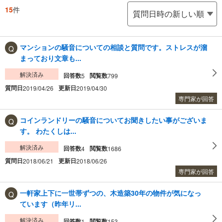
15
件
マンションの騒音についての相談と質問です。ストレスが溜
まっており文章も...
解決済み
回答数
閲覧数
5
799
質問日
更新日
2019/04/26
2019/04/30
専門家が回答
コインランドリーの騒音についてお聞きしたい事がございま
す。 わたくしは...
解決済み
回答数
閲覧数
4
1686
質問日
更新日
2018/06/21
2018/06/26
専門家が回答
一軒家上下に一世帯ずつの、木造築30年の物件が気になっ
ています（昨年リ...
解決済み
回答数
閲覧数
1
153