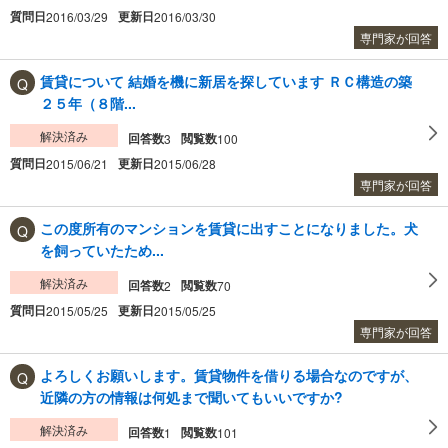
質問日
更新日
2016/03/29
2016/03/30
専門家が回答
賃貸について 結婚を機に新居を探しています ＲＣ構造の築
２５年（８階...
解決済み
回答数
閲覧数
3
100
質問日
更新日
2015/06/21
2015/06/28
専門家が回答
この度所有のマンションを賃貸に出すことになりました。犬
を飼っていたため...
解決済み
回答数
閲覧数
2
70
質問日
更新日
2015/05/25
2015/05/25
専門家が回答
よろしくお願いします。賃貸物件を借りる場合なのですが、
近隣の方の情報は何処まで聞いてもいいですか?
解決済み
回答数
閲覧数
1
101