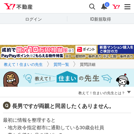
Yahoo!不動産
キーワードで
Yahoo!不動産
検索
通知
質問を探す
i
ログイン
ID新規取得
教えて！住まいの先生
質問一覧
質問詳細
教えて！住まいの先生とは？
長男ですが両親と同居したくありません。
最初に情報を整理すると
・地方政令指定都市に通勤している30歳会社員