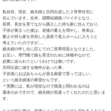
私自信、現在、娘夫婦と共同出資した２世帯住宅に
住んでいます。在米、国際結婚後バツイチとなり、
長男、長女を育てながら購入した持ち家に住んでおり、
子供が巣立った後は、老後の蓄えを増やし、将来は、
蓄えや持ち家を売却した資産で老人ホームに入ろうと
考えていたのですが…。
娘夫婦の申し出に応じての二世帯同居となりました。
お互い、専門職で娘も育児のために休職中なので、
必要に迫られてというわけでは無いです。
共同出資に値する物件があった事。
子供達におばあちゃんが居る家庭で育ってほしい、
という娘夫婦達の希望からです。
＊実際には、私が現役なので孫達と関われるのは
週末のみですので、娘夫婦が気遣ってくれたのだと思いま
す。
もとの持ち家は、経過によってはいつでも戻れるようにと