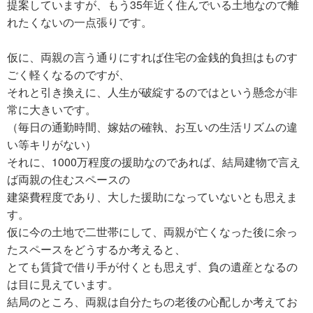
提案していますが、もう35年近く住んでいる土地なので離
れたくないの一点張りです。
仮に、両親の言う通りにすれば住宅の金銭的負担はものす
ごく軽くなるのですが、
それと引き換えに、人生が破綻するのではという懸念が非
常に大きいです。
（毎日の通勤時間、嫁姑の確執、お互いの生活リズムの違
い等キリがない）
それに、1000万程度の援助なのであれば、結局建物で言え
ば両親の住むスペースの
建築費程度であり、大した援助になっていないとも思えま
す。
仮に今の土地で二世帯にして、両親が亡くなった後に余っ
たスペースをどうするか考えると、
とても賃貸で借り手が付くとも思えず、負の遺産となるの
は目に見えています。
結局のところ、両親は自分たちの老後の心配しか考えてお