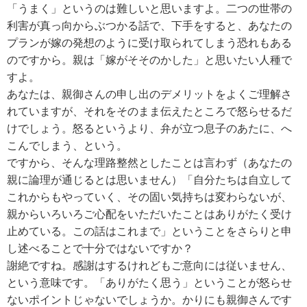
「うまく」というのは難しいと思いますよ。二つの世帯の
利害が真っ向からぶつかる話で、下手をすると、あなたの
プランが嫁の発想のように受け取られてしまう恐れもある
のですから。親は「嫁がそそのかした」と思いたい人種で
すよ。
あなたは、親御さんの申し出のデメリットをよくご理解さ
れていますが、それをそのまま伝えたところで怒らせるだ
けでしょう。怒るというより、弁が立つ息子のあたに、へ
こんでしまう、という。
ですから、そんな理路整然としたことは言わず（あなたの
親に論理が通じるとは思いません）「自分たちは自立して
これからもやっていく、その固い気持ちは変わらないが、
親からいろいろご心配をいただいたことはありがたく受け
止めている。この話はこれまで」ということをさらりと申
し述べることで十分ではないですか？
謝絶ですね。感謝はするけれどもご意向には従いません、
という意味です。「ありがたく思う」ということが怒らせ
ないポイントじゃないでしょうか。かりにも親御さんです