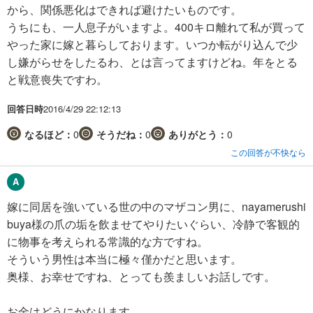
から、関係悪化はできれば避けたいものです。
うちにも、一人息子がいますよ。400キロ離れて私が買って
やった家に嫁と暮らしております。いつか転がり込んで少
し嫌がらせをしたるわ、とは言ってますけどね。年をとる
と戦意喪失ですわ。
回答日時
2016/4/29 22:12:13
なるほど：
0
そうだね：
0
ありがとう：
0
この回答が不快なら
嫁に同居を強いている世の中のマザコン男に、nayamerushi
buya様の爪の垢を飲ませてやりたいぐらい、冷静で客観的
に物事を考えられる常識的な方ですね。
そういう男性は本当に極々僅かだと思います。
奥様、お幸せですね、とっても羨ましいお話しです。
お金はどうにかなります。