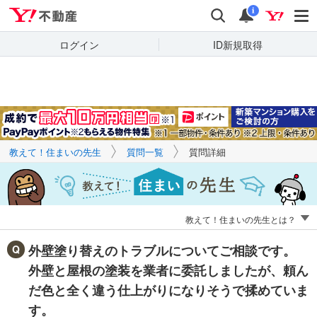
Yahoo!不動産
キーワードで
Yahoo!不動産
検索
通知
質問を探す
i
ログイン
ID新規取得
教えて！住まいの先生
質問一覧
質問詳細
教えて！住まいの先生とは？
外壁塗り替えのトラブルについてご相談です。
外壁と屋根の塗装を業者に委託しましたが、頼ん
だ色と全く違う仕上がりになりそうで揉めていま
す。