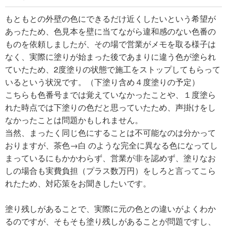
もともとの外壁の色にできるだけ近くしたいという希望が
あったため、色見本を壁に当てながら違和感のない色番の
ものを依頼しましたが、その場で営業がメモを取る様子は
なく、実際に塗りが始まった後であまりに違う色が塗られ
ていたため、2度塗りの状態で施工をストップしてもらって
いるという状況です。（下塗り含め４度塗りの予定）
こちらも色番号までは覚えていなかったことや、１度塗ら
れた時点では下塗りの色だと思っていたため、声掛けをし
なかったことは問題かもしれません。
当然、まったく同じ色にすることは不可能なのは分かって
おりますが、茶色→白 のような完全に異なる色になってし
まっているにもかかわらず、営業が非を認めず、塗りなお
しの場合も実費負担（プラス数万円）をしろと言ってこら
れたため、対応策をお聞きしたいです。
塗り残しがあることで、実際に元の色との違いがよくわか
るのですが、そもそも塗り残しがあることが問題ですし、