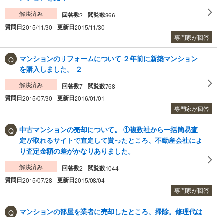
解決済み
回答数
閲覧数
2
366
質問日
更新日
2015/11/30
2015/11/30
専門家が回答
マンションのリフォームについて ２年前に新築マンション
を購入しました。 ２
解決済み
回答数
閲覧数
7
768
質問日
更新日
2015/07/30
2016/01/01
専門家が回答
中古マンションの売却について。 ①複数社から一括簡易査
定が取れるサイトで査定して貰ったところ、不動産会社によ
り査定金額の差がかなりありました。
解決済み
回答数
閲覧数
2
1044
質問日
更新日
2015/07/28
2015/08/04
専門家が回答
マンションの部屋を業者に売却したところ、掃除。修理代は