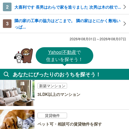
2
大喜利です 長男はわらで家を造りました 次男は木の枝で...
隣の家の工事の協力はどこまで。 隣の家はとにかく敷地い
3
っぱ...
2026年08月01日～2026年08月07日
Yahoo!不動産
で
住まいを探そう！
あなたにぴったりのおうちを探そう！
新築マンション
3LDK以上のマンション
賃貸物件
ペット可・相談可の賃貸物件を探す