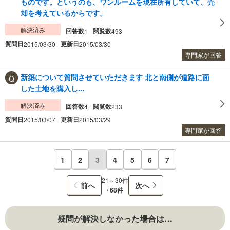
ものです。というのも、ワンルームを現在所有していて、売
却を考えているからです。
解決済み
回答数
閲覧数
1
493
質問日
更新日
2015/03/30
2015/03/30
専門家が回答
新築について質問させていただきます 北と南側が道路に面
した土地を購入し...
解決済み
回答数
閲覧数
4
233
質問日
更新日
2015/03/07
2015/03/29
専門家が回答
1
2
3
4
5
6
7
21～30件
前へ
次へ
/
68件
疑問が解決しなかった場合は…