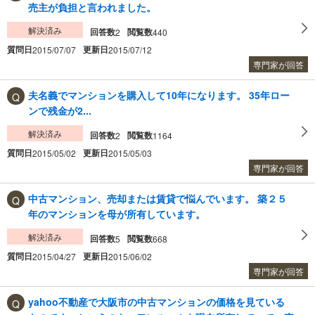
売主が負担と言われました。
解決済み
回答数
閲覧数
2
440
質問日
更新日
2015/07/07
2015/07/12
専門家が回答
夫名義でマンションを購入して10年になります。 35年ロー
ンで残金が2...
解決済み
回答数
閲覧数
2
1164
質問日
更新日
2015/05/02
2015/05/03
専門家が回答
中古マンション、売却または賃貸で悩んでいます。 築２５
年のマンションを母が所有しています。
解決済み
回答数
閲覧数
5
668
質問日
更新日
2015/04/27
2015/06/02
専門家が回答
yahoo不動産で大阪市の中古マンションの価格を見ている