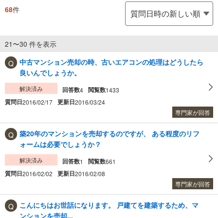
68
件
21〜30 件を表示
中古マンション売却の時、古いエアコンの処理はどうしたら
良いんでしょうか。
解決済み
回答数
閲覧数
4
1433
質問日
更新日
2016/02/17
2016/03/24
専門家が回答
築20年のマンションを売却するのですが、 ある程度のリフ
ォームは必要でしょうか？
解決済み
回答数
閲覧数
1
661
質問日
更新日
2016/02/02
2016/02/08
専門家が回答
こんにちはお世話になります。 戸建てを建築するため、マ
ンションを売却...