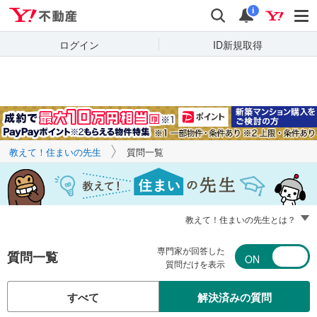
Yahoo!不動産
キーワードで
Yahoo!不動産
検索
通知
質問を探す
i
ログイン
ID新規取得
教えて！住まいの先生
質問一覧
教えて！住まいの先生とは？
専門家が回答した
質問一覧
質問だけを表示
すべて
解決済みの質問