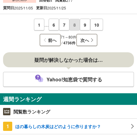
4
277
質問日
更新日
2025/11/05
2025/11/25
1
…
6
7
8
9
10
71～80件
前へ
次へ
/
4736件
疑問が解決しなかった場合は…
Yahoo!知恵袋で質問する
週間ランキング
閲覧数ランキング
1
ほの暮らしの木炭はどのように作りますか？