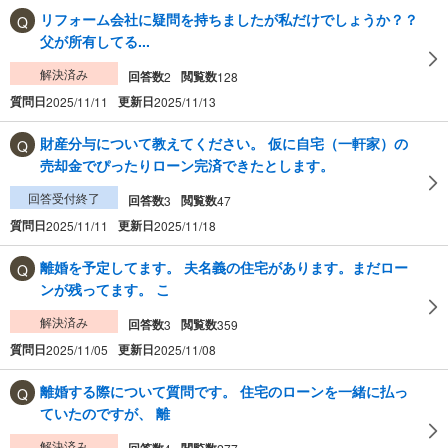
リフォーム会社に疑問を持ちましたが私だけでしょうか？？
父が所有してる...
解決済み
回答数
閲覧数
2
128
質問日
更新日
2025/11/11
2025/11/13
財産分与について教えてください。 仮に自宅（一軒家）の
売却金でぴったりローン完済できたとします。
回答受付終了
回答数
閲覧数
3
47
質問日
更新日
2025/11/11
2025/11/18
離婚を予定してます。 夫名義の住宅があります。まだロー
ンが残ってます。 こ
解決済み
回答数
閲覧数
3
359
質問日
更新日
2025/11/05
2025/11/08
離婚する際について質問です。 住宅のローンを一緒に払っ
ていたのですが、 離
解決済み
回答数
閲覧数