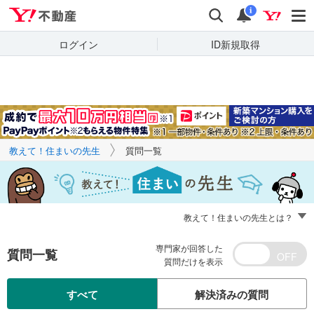
Yahoo!不動産
キーワードで
Yahoo!不動産
検索
通知
質問を探す
i
ログイン
ID新規取得
教えて！住まいの先生
質問一覧
教えて！住まいの先生とは？
専門家が回答した
質問一覧
質問だけを表示
すべて
解決済みの質問