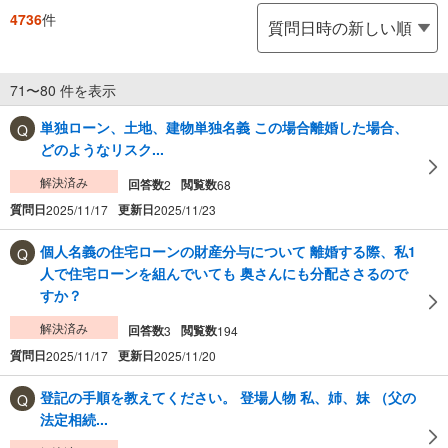
4736
件
71〜80 件を表示
単独ローン、土地、建物単独名義 この場合離婚した場合、
どのようなリスク...
解決済み
回答数
閲覧数
2
68
質問日
更新日
2025/11/17
2025/11/23
個人名義の住宅ローンの財産分与について 離婚する際、私1
人で住宅ローンを組んでいても 奥さんにも分配ささるので
すか？
解決済み
回答数
閲覧数
3
194
質問日
更新日
2025/11/17
2025/11/20
登記の手順を教えてください。 登場人物 私、姉、妹 （父の
法定相続...