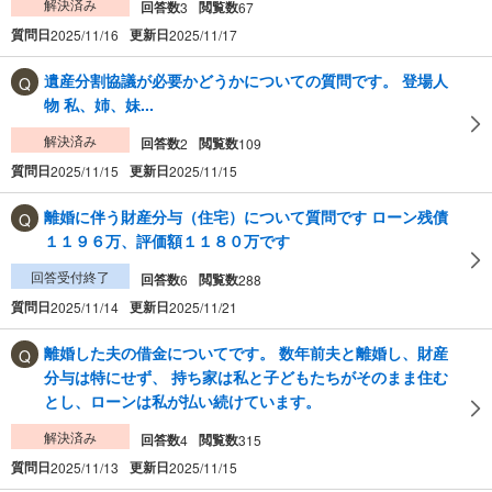
解決済み
回答数
閲覧数
3
67
質問日
更新日
2025/11/16
2025/11/17
遺産分割協議が必要かどうかについての質問です。 登場人
物 私、姉、妹...
解決済み
回答数
閲覧数
2
109
質問日
更新日
2025/11/15
2025/11/15
離婚に伴う財産分与（住宅）について質問です ローン残債
１１９６万、評価額１１８０万です
回答受付終了
回答数
閲覧数
6
288
質問日
更新日
2025/11/14
2025/11/21
離婚した夫の借金についてです。 数年前夫と離婚し、財産
分与は特にせず、 持ち家は私と子どもたちがそのまま住む
とし、ローンは私が払い続けています。
解決済み
回答数
閲覧数
4
315
質問日
更新日
2025/11/13
2025/11/15