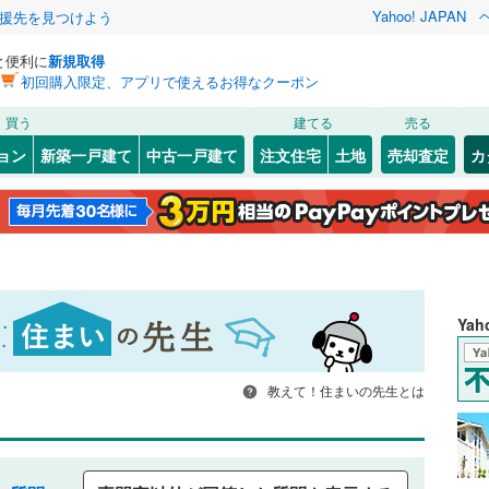
Yahoo! JAPAN
援先を見つけよう
と便利に
新規取得
初回購入限定、アプリで使えるお得なクーポン
買う
建てる
売る
ョン
新築一戸建て
中古一戸建て
注文住宅
土地
売却査定
カ
Ya
教えて！住まいの先生とは