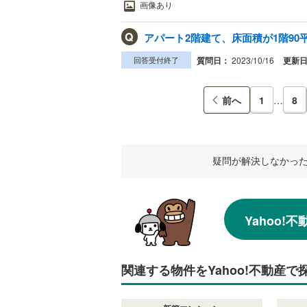
画像あり
Q
アパート2階建て、床面積が1階90平
回答受付終了
質問日：
2023/10/16
更新
前へ
1
…
8
疑問が解決しなかっ
Yahoo
関連する物件をYahoo!不動産で