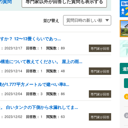
の質問
専門家以外が回答した質問も表示する
並び替え
か？ 12〜13畳くらいであっ...
日：
2023/12/17
回答数：
1
閲覧数：
89
専門家が回答
造について教えてください。 屋上の雨...
週
日：
2023/12/14
回答数：
1
閲覧数：
48
専門家が回答
1.777平方メートルで建ぺい率8...
日：
2023/12/04
回答数：
3
閲覧数：
86
専門家が回答
1
 白いタンクの下側から水漏れしてま...
2
日：
2023/12/02
回答数：
1
閲覧数：
63
専門家が回答