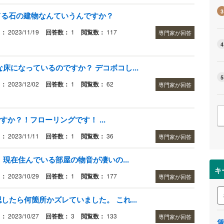
3
てる石の建物なんていうんですか？
日：
2023/11/19
回答数：
1
閲覧数：
117
専門家が回答
4
床になっているのですか？ デコボコし...
5
日：
2023/12/02
回答数：
1
閲覧数：
62
専門家が回答
ですか？！フローリングです！ ...
日：
2023/11/11
回答数：
1
閲覧数：
36
専門家が回答
現在住んでいる部屋の物音が凄いの...
キ
日：
2023/10/29
回答数：
1
閲覧数：
177
専門家が回答
したら何箇所かズレていました。 これ...
日：
2023/10/27
回答数：
3
閲覧数：
133
専門家が回答