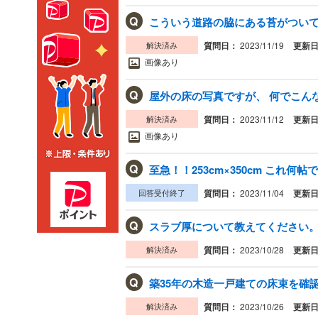
Q
こういう道路の脇にある苔がつい
解決済み
質問日：
2023/11/19
更新
画像あり
Q
屋外の床の写真ですが、 何でこんな
解決済み
質問日：
2023/11/12
更新
画像あり
Q
至急！！253cm×350cm これ何帖
回答受付終了
質問日：
2023/11/04
更新
Q
スラブ厚について教えてください。 
解決済み
質問日：
2023/10/28
更新
Q
築35年の木造一戸建ての床束を確認
解決済み
質問日：
2023/10/26
更新