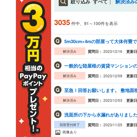
絞り込み
すべて
解決済み
3035
件中、91～100件を表示
Q
5m30cm×4mの部屋って大体何畳です
解決済み
質問日：
2023/12/16
更新
Q
一般的な陸屋根の賃貸マンションの構
解決済み
質問日：
2023/12/09
更新
Q
至急！回答お願いします。 敷地面積が
解決済み
質問日：
2023/12/03
更新
Q
洗面所の下から水漏れがありました。
回答受付終了
質問日：
2023/11/25
更新
画像あり