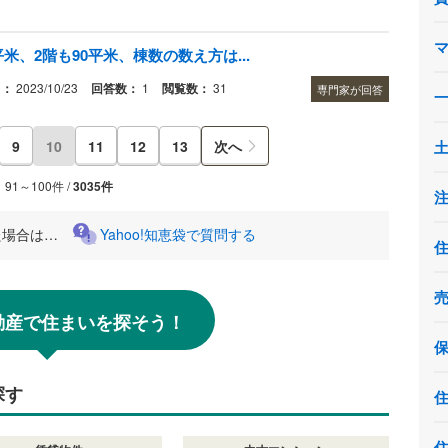
米、2階も90平米、棟数の数え方は...
日：
2023/10/23
回答数：
1
閲覧数：
31
専門家が回答
9
10
11
12
13
次へ
91～100件 /
3035件
た場合は…
Yahoo!知恵袋で質問する
!不動産で住まいを探そう！
探す