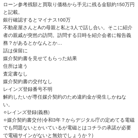
ローン参考残額と買取り価格から手元に残る金額約150万円
と記載。
銀行確認するとマイナス100万
不動産屋さんとAの母親と私と3人で話し合い。そこに紹介
者の親戚が突然の訪問。訪問する日時を紹介会者に報告義
務？があるとかなんとか…
話は保留に
媒介契約書を見せてもらった結果
住所は違う
査定書なし
媒介契約書の交付なし
レインズ登録番号不明
解約したいが専任媒介契約のため違約金が発生しかねな
い。
⚪︎レインズ登録(義務)
⚪︎媒介契約書交付(令和3年？からデジタル庁の定めてる電磁
でも問題ないとかいているが電磁とはコチラの承諾が必要
で電磁サインがないと無効でしょうか？)