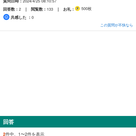
質問日時
2024/4/25 08:10:57
500枚
回答数
2
閲覧数
133
お礼
共感した
0
この質問が不快なら
回答
2
件中、1〜2件を表示