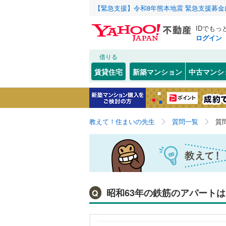
【緊急支援】令和8年熊本地震 緊急支援募
IDでもっ
ログイン
借りる
賃貸住宅
新築マンション
中古マンシ
教えて！住まいの先生
質問一覧
質
昭和63年の鉄筋のアパート
Q