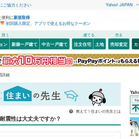
Yahoo! JAPAN
金にご協力ください
と便利に
新規取得
初回購入限定、アプリで使えるお得なクーポン
買う
建てる
売る
ョン
新築一戸建て
中古一戸建て
注文住宅
土地
売却査定
カ
問詳細
Ya
教えて！住まいの先生とは
は耐震性は大丈夫ですか？