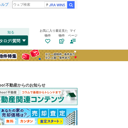
ヘルプ
JRA WIN5
検索
お気に入り
最近見た
マイ
知る
物件
物件
ページ
タログ/質問
hoo!不動産からのお知らせ