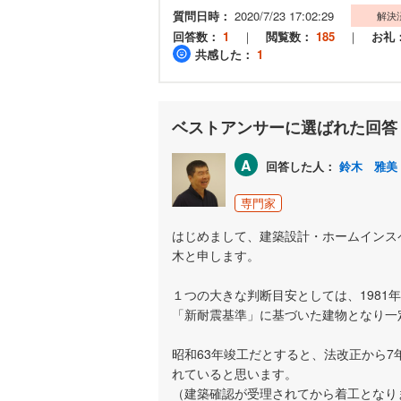
質問日時：
2020/7/23 17:02:29
解決
回答数：
1
｜
閲覧数：
185
｜
お礼
共感した：
1
ベストアンサーに選ばれた回答
A
回答した人：
鈴木 雅美
専門家
はじめまして、建築設計・ホームインス
木と申します。
１つの大きな判断目安としては、1981
「新耐震基準」に基づいた建物となり一
昭和63年竣工だとすると、法改正から
れていると思います。
（建築確認が受理されてから着工となり