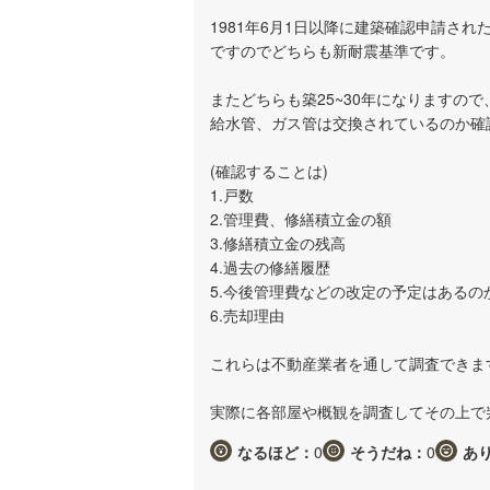
1981年6月1日以降に建築確認申請さ
ですのでどちらも新耐震基準です。
またどちらも築25~30年になりますの
給水管、ガス管は交換されているのか確
(確認することは)
1.戸数
2.管理費、修繕積立金の額
3.修繕積立金の残高
4.過去の修繕履歴
5.今後管理費などの改定の予定はあるの
6.売却理由
これらは不動産業者を通して調査できま
実際に各部屋や概観を調査してその上で
なるほど：
0
そうだね：
0
あ