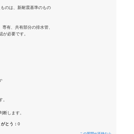
れたものは、新耐震基準のもの
で、専有、共有部分の排水管、
認が必要です。
か
す。
判断します。
りがとう：
0
この質問が不快なら