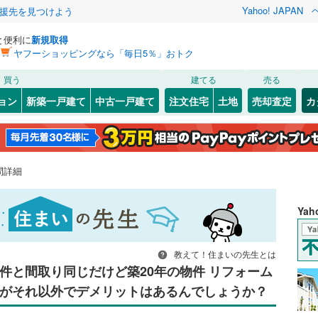
Yahoo! JAPAN
援先を見つけよう
と便利に
新規取得
ヤフーショッピングなら「毎日5％」おトク
買う
建てる
売る
ョン
新築一戸建て
中古一戸建て
注文住宅
土地
売却査定
カ
問詳細
Ya
教えて！住まいの先生とは
件と間取り同じだけど築20年の物件 リフォーム
がそれ以外でデメリットはあるんでしょうか？