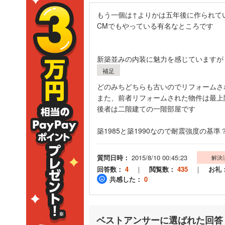
もう一個は↑よりかは五年後に作られて
CMでもやっている有名なところです
新築並みの内装に魅力を感じていますが
補足
どのみちどちらも古いのでリフォームさ
また、前者リフォームされた物件は最上
後者は二階建ての一階部屋です
築1985と築1990なので耐震強度の基
質問日時：
2015/8/10 00:45:23
解決
回答数：
4
｜
閲覧数：
435
｜
お礼
共感した：
0
ベストアンサーに選ばれた回答