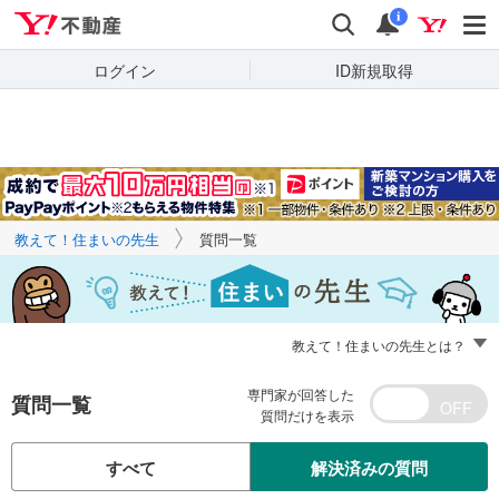
Yahoo!不動産
キーワードで
Yahoo!不動産
検索
通知
質問を探す
i
ログイン
ID新規取得
教えて！住まいの先生
質問一覧
教えて！住まいの先生とは？
専門家が回答した
質問一覧
質問だけを表示
すべて
解決済みの質問