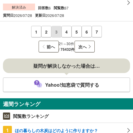
解決済み
回答数
閲覧数
6
67
質問日
更新日
2026/07/28
2026/07/28
1
2
3
4
5
6
7
21～30件
前へ
次へ
/
75432件
疑問が解決しなかった場合は…
Yahoo!知恵袋で質問する
週間ランキング
閲覧数ランキング
1
ほの暮らしの木炭はどのように作りますか？