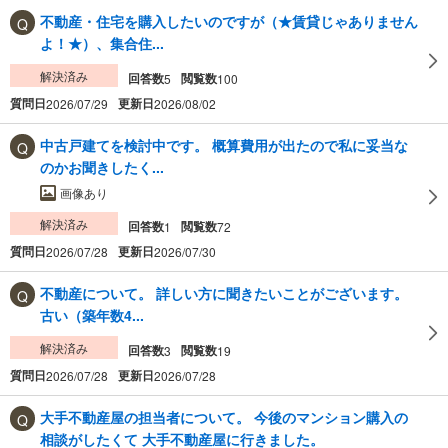
不動産・住宅を購入したいのですが（★賃貸じゃありません
よ！★）、集合住...
解決済み
回答数
閲覧数
5
100
質問日
更新日
2026/07/29
2026/08/02
中古戸建てを検討中です。 概算費用が出たので私に妥当な
のかお聞きしたく...
画像あり
解決済み
回答数
閲覧数
1
72
質問日
更新日
2026/07/28
2026/07/30
不動産について。 詳しい方に聞きたいことがございます。
古い（築年数4...
解決済み
回答数
閲覧数
3
19
質問日
更新日
2026/07/28
2026/07/28
大手不動産屋の担当者について。 今後のマンション購入の
相談がしたくて 大手不動産屋に行きました。