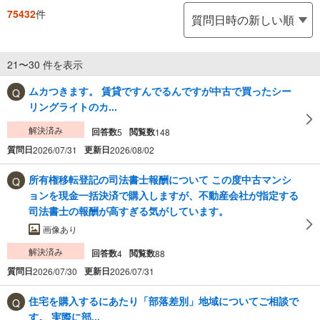
75432
件
21〜30 件を表示
ムカつきます。 賃貸ですんでるんですが中古で買ったシー
リングライトのカ...
解決済み
回答数
閲覧数
5
148
質問日
更新日
2026/07/31
2026/08/02
所有権移転登記の司法書士報酬について この度中古マンシ
ョンを現金一括決済で購入しますが、不動産会社が指定する
司法書士の報酬が高すぎる気がしています。
画像あり
解決済み
回答数
閲覧数
4
88
質問日
更新日
2026/07/30
2026/07/31
住宅を購入するにあたり「部落差別」地域についてご相談で
す。 実際に部...