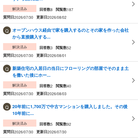
解決済み
回答数
閲覧数
8
187
質問日
更新日
2026/07/30
2026/08/02
オープンハウス経由で家を購入するのとその家を作った会社
から直接購入する...
解決済み
回答数
閲覧数
3
52
質問日
更新日
2026/07/30
2026/08/01
新築住宅の入居日の当日にフローリングの部屋でそのまま土
を撒いた後にホー...
解決済み
回答数
閲覧数
2
40
質問日
更新日
2026/07/30
2026/08/03
20年前に1,700万で中古マンションを購入しました。その後
10年前に...
解決済み
回答数
閲覧数
5
92
質問日
更新日
2026/07/30
2026/07/30