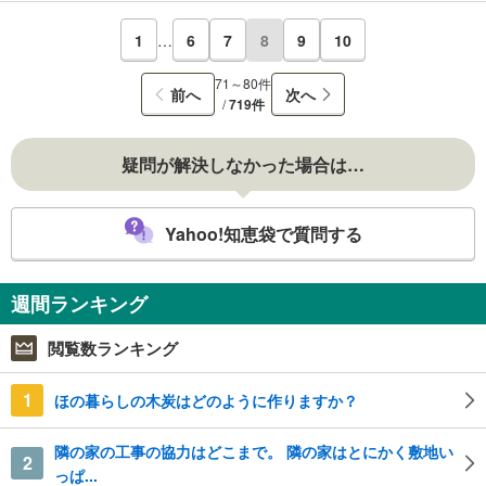
1
…
6
7
8
9
10
71～80件
前へ
次へ
/
719件
疑問が解決しなかった場合は…
Yahoo!知恵袋で質問する
週間ランキング
閲覧数ランキング
1
ほの暮らしの木炭はどのように作りますか？
隣の家の工事の協力はどこまで。 隣の家はとにかく敷地い
2
っぱ...