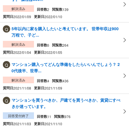
解決済み
回答数
閲覧数
2
139
質問日
更新日
2022/01/09
2022/01/10
5年以内に家を購入したいと考えています。 世帯年収は900
万程で、子ど...
解決済み
回答数
閲覧数
6
264
質問日
更新日
2022/01/04
2022/01/05
マンション購入ってどんな準備をしたらいいんでしょう？ 2
0代後半、世帯...
解決済み
回答数
閲覧数
4
436
質問日
更新日
2021/11/08
2021/11/09
マンションを買うべきか、戸建てを買うべきか、賃貸にすべ
きか迷っています。
回答受付終了
回答数
閲覧数
11
976
質問日
更新日
2021/11/03
2021/11/10