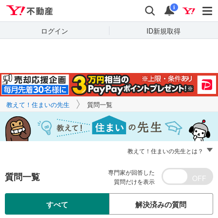
Yahoo!不動産
キーワードで
Yahoo!不動産
検索
通知
質問を探す
i
ログイン
ID新規取得
教えて！住まいの先生
質問一覧
教えて！住まいの先生とは？
専門家が回答した
質問一覧
質問だけを表示
すべて
解決済みの質問