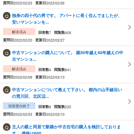
質問日
更新日
2022/02/23
2022/02/26
独身の四十代の男です。 アパートに長く住んでましたが、
安いマンションを...
解決済み
回答数
閲覧数
7
409
質問日
更新日
2022/02/20
2022/02/27
中古マンションの購入について。 築30年越え40年越えの中
古マンショ...
解決済み
回答数
閲覧数
4
841
質問日
更新日
2022/02/09
2022/02/13
中古マンションについて教えて下さい。 都内の山手線沿い
の荒川区、北区辺...
回答受付終了
回答数
閲覧数
6
235
質問日
更新日
2022/02/03
2022/02/10
主人の親と同居で新築か中古住宅の購入を検討しておりま
す。 価格は600...