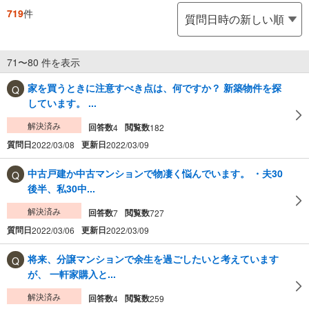
719
件
71〜80 件を表示
家を買うときに注意すべき点は、何ですか？ 新築物件を探
しています。 ...
解決済み
回答数
閲覧数
4
182
質問日
更新日
2022/03/08
2022/03/09
中古戸建か中古マンションで物凄く悩んでいます。 ・夫30
後半、私30中...
解決済み
回答数
閲覧数
7
727
質問日
更新日
2022/03/06
2022/03/09
将来、分譲マンションで余生を過ごしたいと考えています
が、 一軒家購入と...
解決済み
回答数
閲覧数
4
259