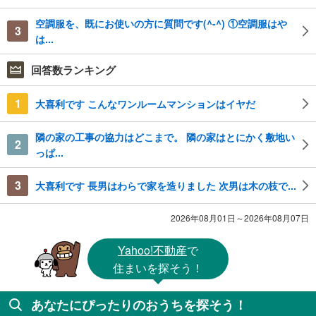
空調服を、既にお使いの方に質問です(^-^) ①空調服はや
3
は...
回答数ランキング
1
大喜利です こんなワンルームマンションはイヤだ
隣の家の工事の協力はどこまで。 隣の家はとにかく敷地い
2
っぱ...
3
大喜利です 長男はわらで家を造りました 次男は木の枝で...
2026年08月01日～2026年08月07日
Yahoo!不動産
で
住まいを探そう！
あなたにぴったりのおうちを探そう！