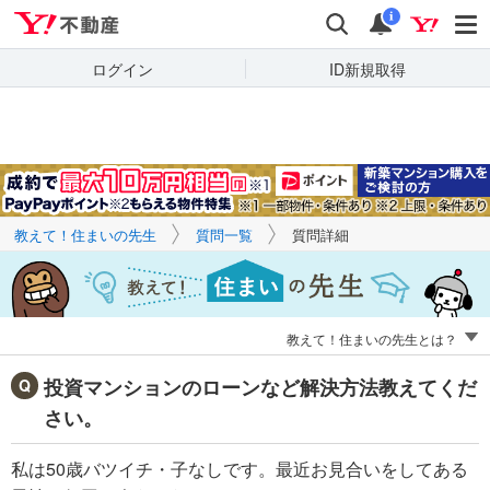
Yahoo!不動産
キーワードで
Yahoo!不動産
検索
通知
質問を探す
i
ログイン
ID新規取得
教えて！住まいの先生
質問一覧
質問詳細
教えて！住まいの先生とは？
投資マンションのローンなど解決方法教えてくだ
さい。
私は50歳バツイチ・子なしです。最近お見合いをしてある