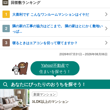
回答数ランキング
1
大喜利です こんなワンルームマンションはイヤだ
隣の家の工事の協力はどこまで。 隣の家はとにかく敷地い
2
っぱ...
3
寝るときはエアコンを切って寝てますか？
2026年07月31日～2026年08月06日
Yahoo!不動産
で
住まいを探そう！
あなたにぴったりのおうちを探そう！
新築マンション
3LDK以上のマンション