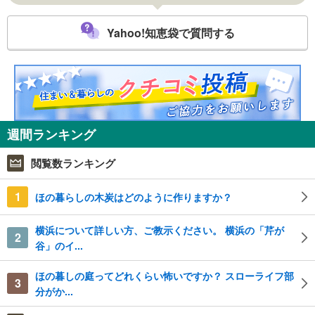
Yahoo!知恵袋で質問する
週間ランキング
閲覧数ランキング
1
ほの暮らしの木炭はどのように作りますか？
横浜について詳しい方、ご教示ください。 横浜の「芹が
2
谷」のイ...
ほの暮しの庭ってどれくらい怖いですか？ スローライフ部
3
分がか...