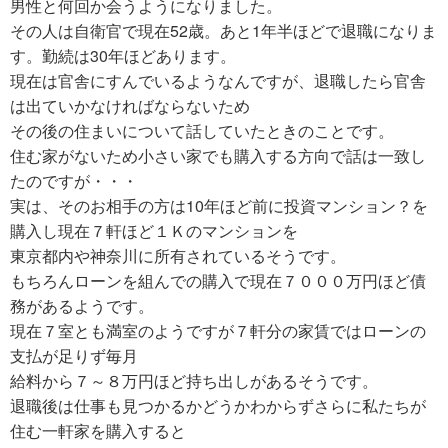
男性と何回か会うようになりました。
その人は自衛官で現在52歳。あと1年半ほどで退職になりま
す。勤続は30年ほどあります。
現在は官舎にすんでいるようなんですが、退職したら官舎
は出ていかなければならないため
その後の住まいについて話していたときのことです。
住む家がないため小さい家でも購入する方向で話は一致し
たのですが・・・
実は、そのお相手の方は10年ほど前に投資マンション？を
購入し現在７軒ほど１Ｋのマンションを
東京都内や神奈川に所有されているそうです。
もちろんローンを組んでの購入で現在７０００万円ほど債
務があるようです。
現在７室とも満室のようですが７軒分の家賃ではローンの
支払が足りず毎月
給料から７～８万円ほど持ち出しがあるそうです。
退職後は仕事も見つかるかどうかわからずさらに私たちが
住む一軒家を購入すると