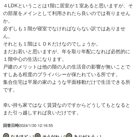
４LDKということは1階に居室が１室あると思いますが、そ
の部屋をメインとして利用されたら良いのでは有りません
か。
必ずしも１階が寝室でなければならない訳ではありませ
ん。
それとも１階はＬＤＫだけなのでしょうか。
まだお若いと思いますが、年を取り年配になれば必然的に
１階中心の生活になります。
戸建のメリットは他の階の人の生活音の影響が無いことで
すしある程度のプライバシーが保たれている所です。
集合住宅は平屋の家のような平面移動だけで生活できる所
です。
幸い持ち家ではなく賃貸なのですからどうしてもとなると
また引っ越しすれば良いだけです。
回答日時
2024/1/30 12:16:55
なるほど：
1
そうだね：
0
ありがとう：
1