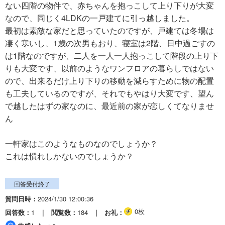
ない四階の物件で、赤ちゃんを抱っこして上り下りが大変
なので、同じく4LDKの一戸建てに引っ越しました。
最初は素敵な家だと思っていたのですが、戸建ては冬場は
凄く寒いし、1歳の次男もおり、寝室は2階、日中過ごすの
は1階なのですが、二人を一人一人抱っこして階段の上り下
りも大変です、以前のようなワンフロアの暮らしではない
ので、出来るだけ上り下りの移動を減らすために物の配置
も工夫しているのですが、それでもやはり大変です、望ん
で越したはずの家なのに、最近前の家が恋しくてなりませ
ん
一軒家はこのようなものなのでしょうか？
これは慣れしかないのでしょうか？
回答受付終了
質問日時
2024/1/30 12:00:36
0枚
回答数
1
閲覧数
184
お礼