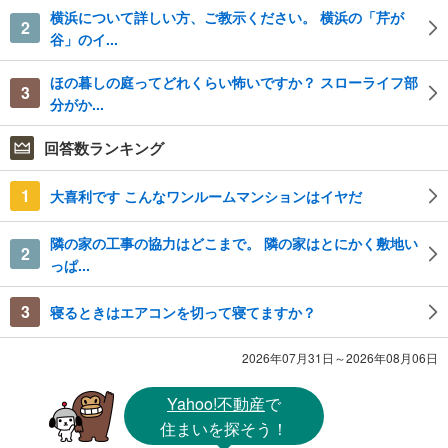
横浜について詳しい方、ご教示ください。 横浜の「芹が
2
谷」のイ...
ほの暮しの庭ってどれくらい怖いですか？ スローライフ部
3
分がか...
回答数ランキング
1
大喜利です こんなワンルームマンションはイヤだ
隣の家の工事の協力はどこまで。 隣の家はとにかく敷地い
2
っぱ...
3
寝るときはエアコンを切って寝てますか？
2026年07月31日～2026年08月06日
Yahoo!不動産
で
住まいを探そう！