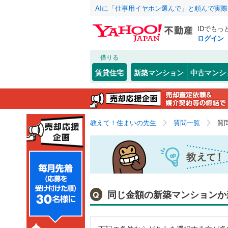
AIに「仕事用イヤホン選んで」と頼んで実
IDでもっ
ログイン
借りる
賃貸住宅
新築マンション
中古マンシ
教えて！住まいの先生
質問一覧
質
同じ金額の新築マンションか
Q