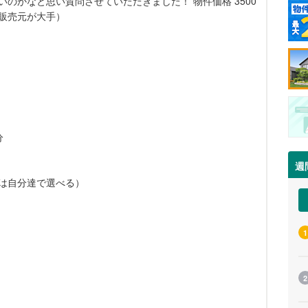
のかなと思い質問させていただきました！ 物件価格 3500
で販売元が大手）
分
週
は自分達で選べる）
1
）
2