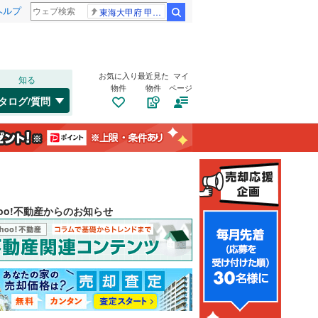
ヘルプ
東海大甲府 甲子園
検索
お気に入り
最近見た
マイ
知る
物件
物件
ページ
タログ/質問
hoo!不動産からのお知らせ