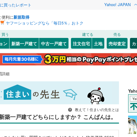
Yahoo! JAPAN
際に買ったレポート
と便利に
新規取得
ヤフーショッピングなら「毎日5％」おトク
買う
建てる
売る
ョン
新築一戸建て
中古一戸建て
注文住宅
土地
売却査定
カ
問詳細
Ya
教えて！住まいの先生とは
新築一戸建てどちらにしますか？ こんばんは。