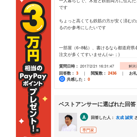
一人暮らしで、木造と鉄筋両方に住んだ
です
ちょっと高くても鉄筋の方が安く済むの
るのか参考にしたいです
一部屋（6~8帖）、書けるなら都道府
注文が多くてすいません(-ω-；)
質問日時：
2017/2/21 16:31:47
解決
回答数：
3
｜
閲覧数：
2436
｜
お礼
共感した：
0
ベストアンサーに選ばれた回答
A
回答した人：
友成 誠実
専門家