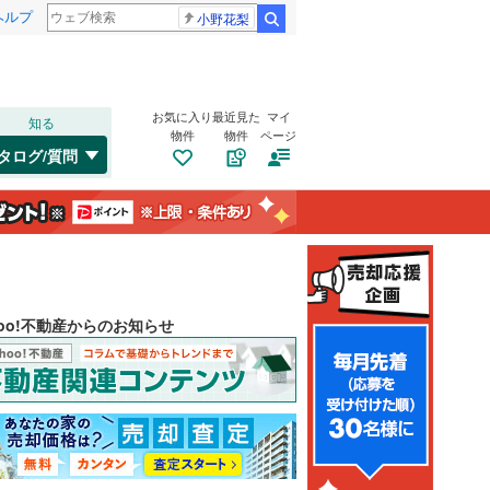
ヘルプ
小野花梨
検索
お気に入り
最近見た
マイ
知る
物件
物件
ページ
タログ/質問
hoo!不動産からのお知らせ