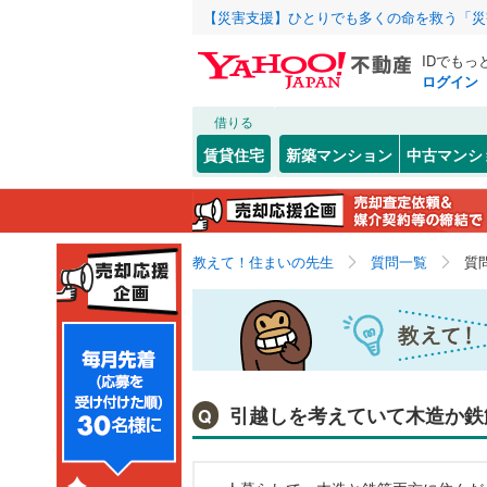
【災害支援】ひとりでも多くの命を救う「災
IDでもっ
ログイン
借りる
賃貸住宅
新築マンション
中古マンシ
教えて！住まいの先生
質問一覧
質
引越しを考えていて木造か鉄
Q