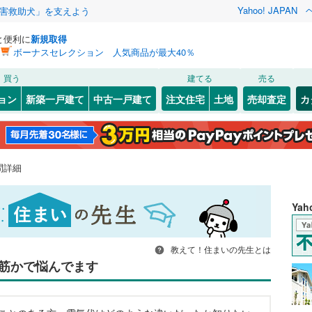
Yahoo! JAPAN
害救助犬」を支えよう
と便利に
新規取得
ボーナスセレクション 人気商品が最大40％
買う
建てる
売る
ョン
新築一戸建て
中古一戸建て
注文住宅
土地
売却査定
カ
問詳細
Ya
教えて！住まいの先生とは
筋かで悩んでます