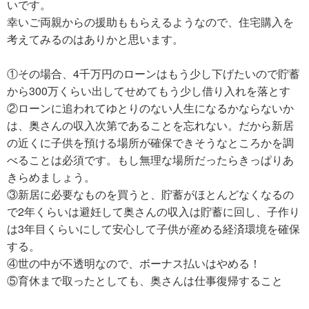
いです。
幸いご両親からの援助ももらえるようなので、住宅購入を
考えてみるのはありかと思います。
①その場合、4千万円のローンはもう少し下げたいので貯蓄
から300万くらい出してせめてもう少し借り入れを落とす
②ローンに追われてゆとりのない人生になるかならないか
は、奥さんの収入次第であることを忘れない。だから新居
の近くに子供を預ける場所が確保できそうなところかを調
べることは必須です。もし無理な場所だったらきっぱりあ
きらめましょう。
③新居に必要なものを買うと、貯蓄がほとんどなくなるの
で2年くらいは避妊して奥さんの収入は貯蓄に回し、子作り
は3年目くらいにして安心して子供が産める経済環境を確保
する。
④世の中が不透明なので、ボーナス払いはやめる！
⑤育休まで取ったとしても、奥さんは仕事復帰すること