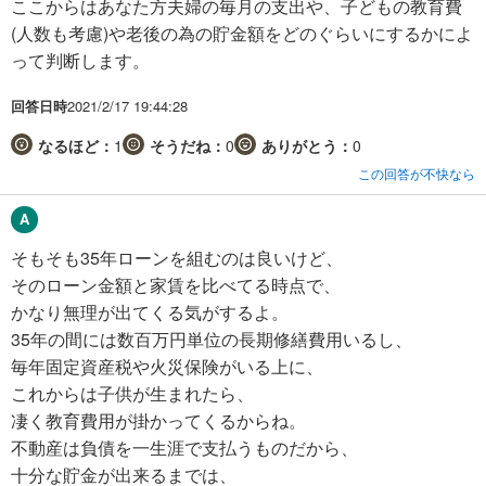
ここからはあなた方夫婦の毎月の支出や、子どもの教育費
(人数も考慮)や老後の為の貯金額をどのぐらいにするかによ
って判断します。
回答日時
2021/2/17 19:44:28
なるほど：
1
そうだね：
0
ありがとう：
0
この回答が不快なら
そもそも35年ローンを組むのは良いけど、
そのローン金額と家賃を比べてる時点で、
かなり無理が出てくる気がするよ。
35年の間には数百万円単位の長期修繕費用いるし、
毎年固定資産税や火災保険がいる上に、
これからは子供が生まれたら、
凄く教育費用が掛かってくるからね。
不動産は負債を一生涯で支払うものだから、
十分な貯金が出来るまでは、