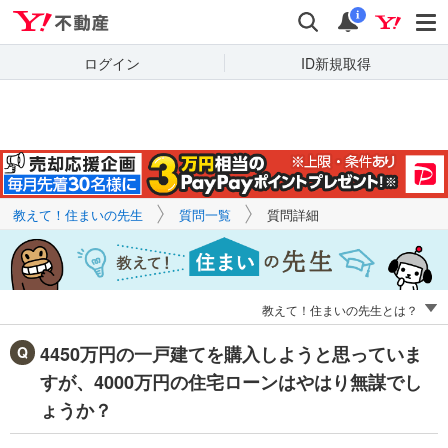
Yahoo!不動産
キーワードで
Yahoo!不動産
検索
通知
質問を探す
i
ログイン
ID新規取得
教えて！住まいの先生
質問一覧
質問詳細
教えて！住まいの先生とは？
4450万円の一戸建てを購入しようと思っていま
すが、4000万円の住宅ローンはやはり無謀でし
ょうか？