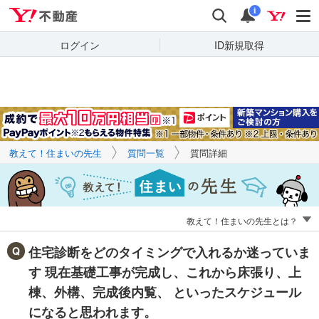
Yahoo!不動産
キーワードで
Yahoo!不動産
検索
通知
質問を探す
i
ログイン
ID新規取得
教えて！住まいの先生
質問一覧
質問詳細
教えて！住まいの先生とは？
住宅診断をどのタイミングで入れるか迷っていま
す 現在基礎工事が完成し、これから床張り、上
棟、外構、完成後内覧、 といったスケジュール
になると思われます。