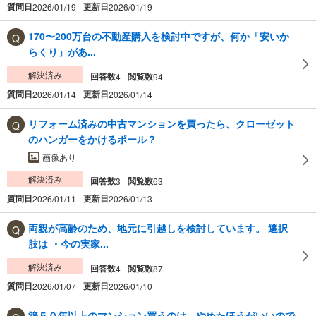
質問日
更新日
2026/01/19
2026/01/19
170〜200万台の不動産購入を検討中ですが、何か「安いか
らくり」があ...
解決済み
回答数
閲覧数
4
94
質問日
更新日
2026/01/14
2026/01/14
リフォーム済みの中古マンションを買ったら、クローゼット
のハンガーをかけるポール？
画像あり
解決済み
回答数
閲覧数
3
63
質問日
更新日
2026/01/11
2026/01/13
両親が高齢のため、地元に引越しを検討しています。 選択
肢は ・今の実家...
解決済み
回答数
閲覧数
4
87
質問日
更新日
2026/01/07
2026/01/10
築５０年以上のマンション買うのは、やめたほうがいいので