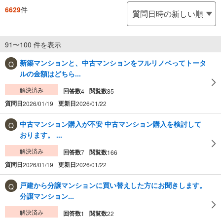
6629
件
91〜100 件を表示
新築マンションと、中古マンションをフルリノベってトータ
ルの金額はどちら...
解決済み
回答数
閲覧数
4
85
質問日
更新日
2026/01/19
2026/01/22
中古マンション購入が不安 中古マンション購入を検討して
おります。 ...
解決済み
回答数
閲覧数
7
166
質問日
更新日
2026/01/19
2026/01/22
戸建から分譲マンションに買い替えした方にお聞きします。
分譲マンション...
解決済み
回答数
閲覧数
1
22