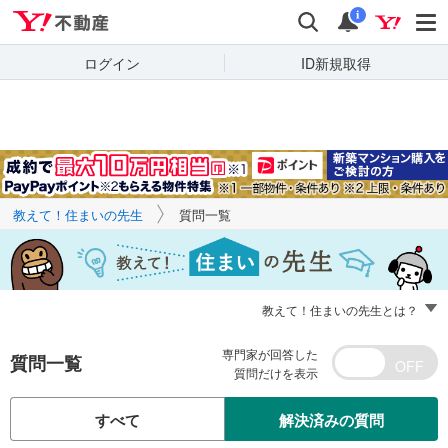
Yahoo!不動産
キーワードで
Yahoo!不動産
検索
通知
質問を探す
i
ログイン
ID新規取得
教えて！住まいの先生
質問一覧
教えて！住まいの先生とは？
専門家が回答した
質問一覧
質問だけを表示
すべて
解決済みの質問