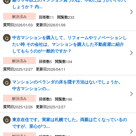
しょうか？ 内...
解決済み
回答数
閲覧数
11
233
質問日
更新日
2026/01/03
2026/01/06
中古マンションを購入して、リフォームやリノベーションし
たい時 その会社は、マンションを購入した不動産屋に紹介
してもらうのが一般的ですか？
解決済み
回答数
閲覧数
5
104
質問日
更新日
2025/12/27
2026/04/11
マンションのベランダの床を隠す方法はないでしょうか。
中古マンションの...
解決済み
回答数
閲覧数
5
196
質問日
更新日
2025/12/26
2025/12/27
東京在住です。実家は札幌でした。両親は亡くなっているの
ですが、里心がつ...
解決済み