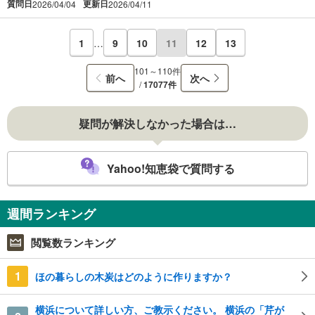
質問日
更新日
2026/04/04
2026/04/11
1
…
9
10
11
12
13
101～110件
前へ
次へ
/
17077件
疑問が解決しなかった場合は…
Yahoo!知恵袋で質問する
週間ランキング
閲覧数ランキング
1
ほの暮らしの木炭はどのように作りますか？
横浜について詳しい方、ご教示ください。 横浜の「芹が