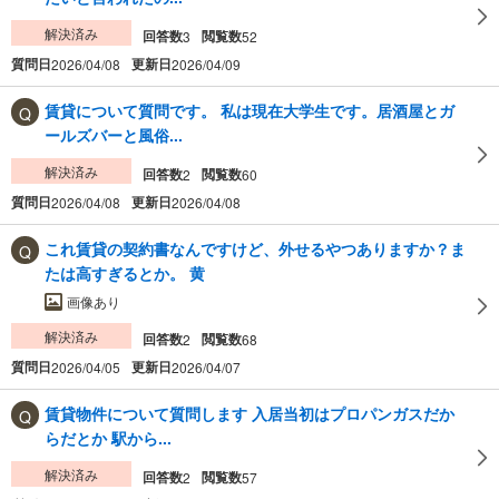
解決済み
回答数
閲覧数
3
52
質問日
更新日
2026/04/08
2026/04/09
賃貸について質問です。 私は現在大学生です。居酒屋とガ
ールズバーと風俗...
解決済み
回答数
閲覧数
2
60
質問日
更新日
2026/04/08
2026/04/08
これ賃貸の契約書なんですけど、外せるやつありますか？ま
たは高すぎるとか。 黄
画像あり
解決済み
回答数
閲覧数
2
68
質問日
更新日
2026/04/05
2026/04/07
賃貸物件について質問します 入居当初はプロパンガスだか
らだとか 駅から...
解決済み
回答数
閲覧数
2
57