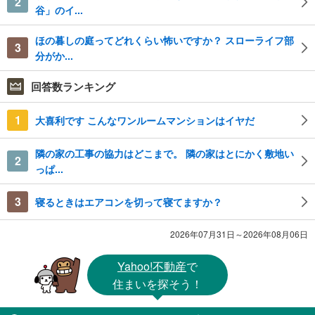
2
谷」のイ...
ほの暮しの庭ってどれくらい怖いですか？ スローライフ部
3
分がか...
回答数ランキング
1
大喜利です こんなワンルームマンションはイヤだ
隣の家の工事の協力はどこまで。 隣の家はとにかく敷地い
2
っぱ...
3
寝るときはエアコンを切って寝てますか？
2026年07月31日～2026年08月06日
Yahoo!不動産
で
住まいを探そう！