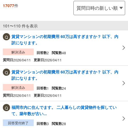
17077
件
101〜110 件を表示
賃貸マンションの初期費用 60万は高すぎますか？ 以下、内
訳になります。
解決済み
回答数
閲覧数
2
48
質問日
更新日
2026/04/11
2026/04/11
賃貸マンションの初期費用 60万は高すぎますか？ 以下、内
訳になります。
解決済み
回答数
閲覧数
1
24
質問日
更新日
2026/04/11
2026/04/11
福岡市内に住んでます。 二人暮らしの賃貸物件を探してい
て、築年数が古い...
回答受付終了
回答数
閲覧数
3
28