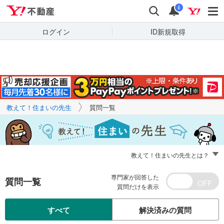
Yahoo!不動産
キーワードで
Yahoo!不動産
検索
通知
質問を探す
i
ログイン
ID新規取得
教えて！住まいの先生
質問一覧
教えて！住まいの先生とは？
専門家が回答した
質問一覧
質問だけを表示
すべて
解決済みの質問