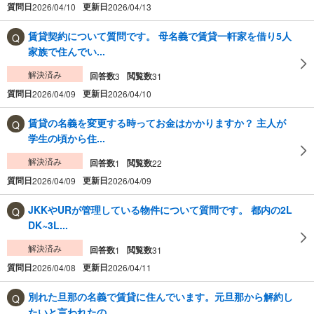
質問日
更新日
2026/04/10
2026/04/13
賃貸契約について質問です。 母名義で賃貸一軒家を借り5人
家族で住んでい...
解決済み
回答数
閲覧数
3
31
質問日
更新日
2026/04/09
2026/04/10
賃貸の名義を変更する時ってお金はかかりますか？ 主人が
学生の頃から住...
解決済み
回答数
閲覧数
1
22
質問日
更新日
2026/04/09
2026/04/09
JKKやURが管理している物件について質問です。 都内の2L
DK~3L...
解決済み
回答数
閲覧数
1
31
質問日
更新日
2026/04/08
2026/04/11
別れた旦那の名義で賃貸に住んでいます。元旦那から解約し
たいと言われたの...